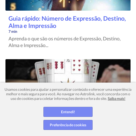
Guia rápido: Número de Expressão, Destino,
Alma e Impressão
7 min
Aprenda o que são os números de Expressão, Destino,
Alma e Impressão...
Usamos cookies para ajudar a personalizar conteúdo e oferecer uma experiência
melhor e mais segura para você. Ao navegar no Astrolink, você concorda com o
uso de cookies para coletar informações dentro e fora do site.
Saiba mais!
Carta 16 do Baralho Cigano: As Estrelas
Entendi!
10 min
Entenda o significado da carta As Estrelas no Baralho
Preferência de cookies
Cigano. Veja i...