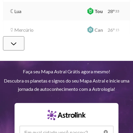
Lua
Tou
28
°
33
Mercúrio
Can
26
°
15
Vênus
Lib
0
°
21
Marte
Gem
27
°
12
Faça seu Mapa Astral Grátis agora mesmo!
Descubra os planetas e signos do seu Mapa Astral e inicie uma
Júpiter
Lea
8
°
19
jornada de autoconhecimento com a Astrologia!
Saturno
Ari
14
°
38
R
Urano
Gem
5
°
11