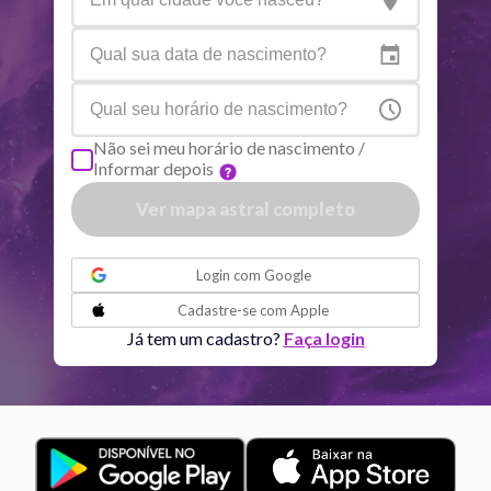
Netuno
Ari
4
°
10
R
Plutão
Aqu
4
°
1
R
Não sei meu horário de nascimento /
Informar depois
Quiron
Tou
0
°
51
R
Ver mapa astral completo
Lilith
Sag
25
°
41
ou
Login com
Google
Nodo norte
Aqu
29
°
Cadastre-se com
Apple
53
R
Já tem um cadastro?
Faça login
Aspectos ativos
Orbe
Sol
Conjunção
Júpiter
6.36