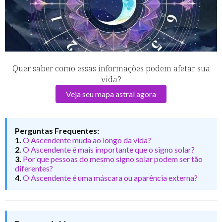
Quer saber como essas informações podem afetar sua
vida?
Veja seu mapa astral agora
Perguntas Frequentes:
1.
O Ascendente muda ao longo da vida?
2.
O Ascendente é mais importante que o signo solar?
3.
Por que pessoas do mesmo signo solar podem ser tão
diferentes?
4.
O Ascendente é uma máscara ou aparência externa?