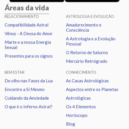
Áreas da vida
Sol
Trígono
Saturno
0.04
RELACIONAMENTO
ASTROLOGIA E EVOLUÇÃO
Compatibilidade Astral
Amadurecimento e
Lua
Sextil
Mercúrio
2.29
Consciência
Vênus - A Deusa do Amor
A Astrologia e a Evolução
Marte e a nossa Energia
Pessoal
Lua
Trígono
Vênus
1.81
Sexual
O Retorno de Saturno
Presentes para os signos
Mercúrio Retrógrado
Lua
Conjunção
Urano
6.65
BEM ESTAR
CONHECIMENTO
Lua
Sextil
Netuno
5.62
De olho nas Fases da Lua
As Casas Astrológicas
Encontre a Si Mesmo
Aspectos entre os Planetas
Lua
Trígono
Plutão
5.48
Cuidando da Ansiedade
Astrológicas
O que é o Inferno Astral?
Os 4 Elementos
Lua
Quadratura
Nodo norte
1.35
Horóscopo
Blog