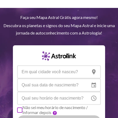
Marte
Gem
28
°
12
Faça seu Mapa Astral Grátis agora mesmo!
Descubra os planetas e signos do seu Mapa Astral e inicie uma
Júpiter
Lea
8
°
39
jornada de autoconhecimento com a Astrologia!
Saturno
Ari
14
°
36
R
Urano
Gem
5
°
14
Netuno
Ari
4
°
8
R
Plutão
Aqu
3
°
59
R
Não sei meu horário de nascimento /
Informar depois
Quiron
Tou
0
°
51
R