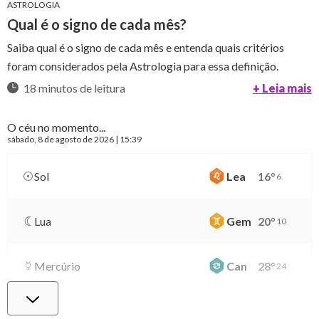
ASTROLOGIA
Qual é o signo de cada mês?
Saiba qual é o signo de cada mês e entenda quais critérios
foram considerados pela Astrologia para essa definição.
18 minutos de leitura
+ Leia mais
O céu no momento...
sábado
, 8 de agosto de 2026 | 15:39
Sol
Lea
16
°
6
Lua
Gem
20
°
10
Mercúrio
Can
28
°
24
Vênus
Lib
1
°
51