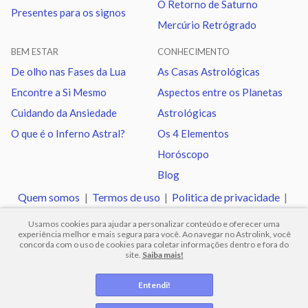
O Retorno de Saturno
Presentes para os signos
Mercúrio Retrógrado
Mercúrio
Quadratura
Quiron
2.44
BEM ESTAR
CONHECIMENTO
Vênus
Oposição
Netuno
2.29
De olho nas Fases da Lua
As Casas Astrológicas
Encontre a Si Mesmo
Aspectos entre os Planetas
Vênus
Trígono
Plutão
2.14
Cuidando da Ansiedade
Astrológicas
O que é o Inferno Astral?
Os 4 Elementos
Marte
Sextil
Quiron
2.65
Horóscopo
Blog
Marte
Trígono
Nodo norte
1.67
Quem somos
|
Termos de uso
|
Politica de privacidade
|
Ajuda
Usamos cookies para ajudar a personalizar conteúdo e oferecer uma
Urano
Sextil
Netuno
1.09
experiência melhor e mais segura para você. Ao navegar no Astrolink, você
concorda com o uso de cookies para coletar informações dentro e fora do
site.
Saiba mais!
© 2012 -
2026
.
Todos os direitos reservados.
Urano
Trígono
Plutão
1.24
Entendi!