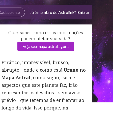
Cadastre-se
Já é membro do Astrolink?
Entrar
Quer saber como essas informações
podem afetar sua vida?
Veja seu mapa astral agora
Errático, imprevisível, brusco,
abrupto... onde e como está
Urano no
Mapa Astral
, como signo, casa e
aspectos que este planeta faz, irão
representar os desafios - sem aviso
prévio - que teremos de enfrentar ao
longo da vida. Isso porque, na