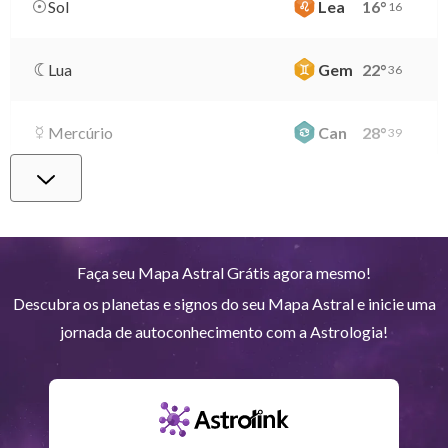
Sol
Lea
16
°
16
Lua
Gem
22
°
36
Mercúrio
Can
28
°
39
Vênus
Lib
2
°
1
Marte
Gem
28
°
18
Faça seu Mapa Astral Grátis agora mesmo!
Descubra os planetas e signos do seu Mapa Astral e inicie uma
Júpiter
Lea
8
°
41
jornada de autoconhecimento com a Astrologia!
Saturno
Ari
14
°
36
R
Urano
Gem
5
°
14