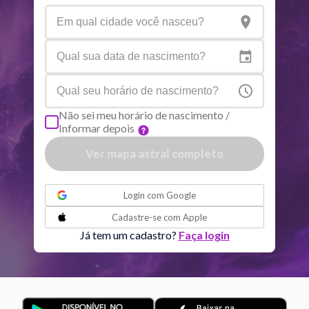
Netuno
Ari
4
°
8
R
Plutão
Aqu
3
°
59
R
Não sei meu horário de nascimento /
Informar depois
Quiron
Tou
0
°
51
R
Ver mapa astral completo
Lilith
Sag
25
°
52
ou
Login com
Google
Nodo norte
Aqu
29
°
Cadastre-se com
Apple
51
R
Já tem um cadastro?
Faça login
Aspectos ativos
Orbe