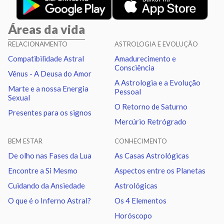
Sol
Sextil
Lua
6.33
Áreas da vida
Sol
Conjunção
Júpiter
7.59
RELACIONAMENTO
ASTROLOGIA E EVOLUÇÃO
Compatibilidade Astral
Amadurecimento e
Sol
Trígono
Saturno
1.67
Consciência
Vênus - A Deusa do Amor
A Astrologia e a Evolução
Marte e a nossa Energia
Pessoal
Lua
Conjunção
Marte
5.70
Sexual
O Retorno de Saturno
Presentes para os signos
Mercúrio Retrógrado
Lua
Trígono
Nodo norte
7.26
BEM ESTAR
CONHECIMENTO
Mercúrio
Quadratura
Quiron
2.19
De olho nas Fases da Lua
As Casas Astrológicas
Encontre a Si Mesmo
Aspectos entre os Planetas
Vênus
Oposição
Netuno
2.12
Cuidando da Ansiedade
Astrológicas
O que é o Inferno Astral?
Os 4 Elementos
Vênus
Trígono
Plutão
1.97
Horóscopo