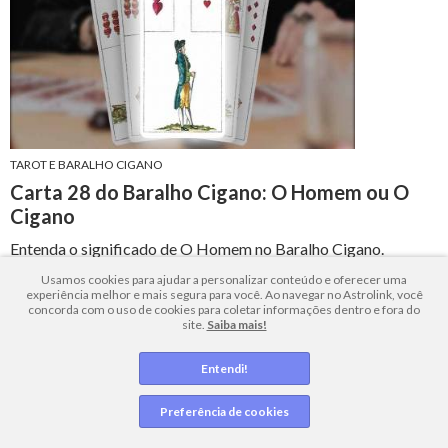
TAROT E BARALHO CIGANO
Carta 28 do Baralho Cigano: O Homem ou O
Cigano
Entenda o significado de O Homem no Baralho Cigano.
Conheça suas interpretações no amor, trabalho, saúde e
Usamos cookies para ajudar a personalizar conteúdo e oferecer uma
experiência melhor e mais segura para você. Ao navegar no Astrolink, você
espiritualidade.
concorda com o uso de cookies para coletar informações dentro e fora do
site.
Saiba mais!
9 minutos de leitura
+ Leia mais
Entendi!
Preferência de cookies