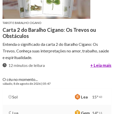
TAROT E BARALHO CIGANO
Carta 2 do Baralho Cigano: Os Trevos ou
Obstáculos
Entenda o significado da carta 2 do Baralho Cigano: Os
Trevos. Conheça suas interpretações no amor, trabalho, saúde
e espiritualidade.
12 minutos de leitura
+ Leia mais
O céu no momento...
sábado
, 8 de agosto de 2026 | 05:47
Sol
Lea
15
°
43
Lua
Gem
14
°
11