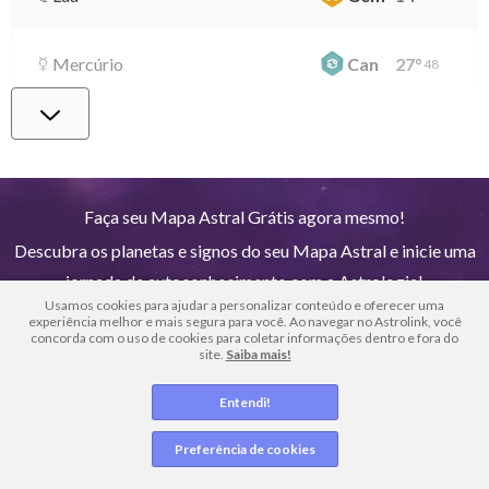
Mercúrio
Can
27
°
48
Vênus
Lib
1
°
26
Marte
Gem
27
°
55
Faça seu Mapa Astral Grátis agora mesmo!
Descubra os planetas e signos do seu Mapa Astral e inicie uma
Júpiter
Lea
8
°
33
jornada de autoconhecimento com a Astrologia!
Usamos cookies para ajudar a personalizar conteúdo e oferecer uma
experiência melhor e mais segura para você. Ao navegar no Astrolink, você
Saturno
Ari
14
°
concorda com o uso de cookies para coletar informações dentro e fora do
37
R
site.
Saiba mais!
Entendi!
Urano
Gem
5
°
13
Preferência de cookies
Netuno
Ari
4
°
9
R