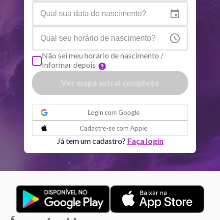
Netuno
Ari
4
°
9
R
Plutão
Aqu
4
°
0
R
Não sei meu horário de nascimento /
Informar depois
Quiron
Tou
0
°
51
R
Ver mapa astral completo
Lilith
Sag
25
°
50
ou
Login com
Google
Nodo norte
Aqu
29
°
Cadastre-se com
Apple
52
R
Já tem um cadastro?
Faça login
Aspectos ativos
Orbe
Sol
Sextil
Lua
1.10