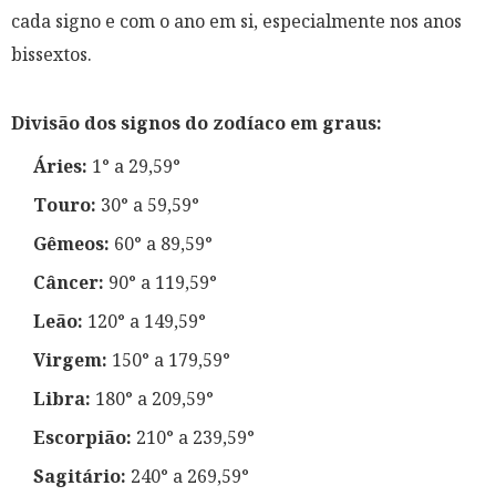
cada signo e com o ano em si, especialmente nos anos
bissextos.
Divisão dos signos do zodíaco em graus:
Áries:
1° a 29,59°
Touro:
30° a 59,59°
Gêmeos:
60° a 89,59°
Câncer:
90° a 119,59°
Leão:
120° a 149,59°
Virgem:
150° a 179,59°
Libra:
180° a 209,59°
Escorpião:
210° a 239,59°
Sagitário:
240° a 269,59°