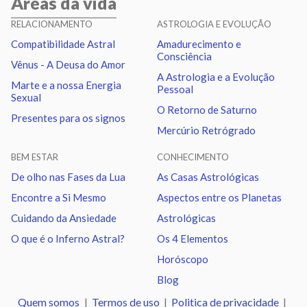
Áreas da vida
Sol
Conjunção
Júpiter
7.30
RELACIONAMENTO
ASTROLOGIA E EVOLUÇÃO
Compatibilidade Astral
Amadurecimento e
Sol
Trígono
Saturno
1.29
Consciência
Vênus - A Deusa do Amor
A Astrologia e a Evolução
Marte e a nossa Energia
Pessoal
Lua
Sextil
Saturno
2.39
Sexual
O Retorno de Saturno
Presentes para os signos
Mercúrio Retrógrado
Mercúrio
Quadratura
Quiron
2.77
BEM ESTAR
CONHECIMENTO
Vênus
Oposição
Netuno
2.51
De olho nas Fases da Lua
As Casas Astrológicas
Encontre a Si Mesmo
Aspectos entre os Planetas
Vênus
Trígono
Plutão
2.36
Cuidando da Ansiedade
Astrológicas
O que é o Inferno Astral?
Os 4 Elementos
Marte
Sextil
Quiron
2.80
Horóscopo
Blog
Marte
Trígono
Nodo norte
1.82
Quem somos
|
Termos de uso
|
Politica de privacidade
|