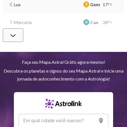
Lua
Gem
17
°
0
Mercúrio
Can
28
°
5
Vênus
Lib
1
°
38
Marte
Gem
28
°
3
Faça seu Mapa Astral Grátis agora mesmo!
Descubra os planetas e signos do seu Mapa Astral e inicie uma
Júpiter
Lea
8
°
36
jornada de autoconhecimento com a Astrologia!
Saturno
Ari
14
°
36
R
Urano
Gem
5
°
13