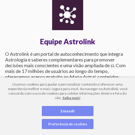
Equipe Astrolink
O Astrolink é um portal de autoconhecimento que integra
Astrologia e saberes complementares para promover
decisões mais conscientes e uma visão ampliada de si. Com
mais de 17 milhões de usuários ao longo do tempo,
oferecemos acesso gratuito ao Mapa Astral, conteúdos
personalizados e uma jornada voltada ao desenvolvimento
Usamos cookies para ajudar a personalizar conteúdo e oferecer uma
pessoal constante. Nossa equipe é formada por especialistas
experiência melhor e mais segura para você. Ao navegar no Astrolink, você
comprometidos com uma abordagem transdisciplinar,
concorda com o uso de cookies para coletar informações dentro e fora do
site.
Saiba mais!
acessível e ética, feita por pessoas reais que acreditam no
potencial transformador do autoconhecimento.
Entendi!
e-mail:
contato@astrolink.com.br
Preferência de cookies