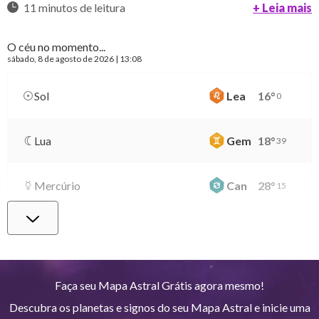
11 minutos de leitura
+ Leia mais
O céu no momento...
sábado
, 8 de agosto de 2026 | 13:08
Sol
Lea
16
°
0
Lua
Gem
18
°
39
Mercúrio
Can
28
°
15
Vênus
Lib
1
°
45
Marte
Gem
28
°
8
Faça seu Mapa Astral Grátis agora mesmo!
Descubra os planetas e signos do seu Mapa Astral e inicie uma