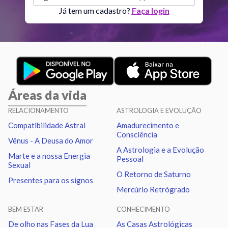
Já tem um cadastro?
Faça login
Aspectos ativos
Orbe
Sol
Sextil
Lua
2.64
Áreas da vida
Sol
Conjunção
Júpiter
7.39
RELACIONAMENTO
ASTROLOGIA E EVOLUÇÃO
Compatibilidade Astral
Amadurecimento e
Sol
Trígono
Saturno
1.40
Consciência
Vênus - A Deusa do Amor
A Astrologia e a Evolução
Marte e a nossa Energia
Pessoal
Lua
Sextil
Saturno
4.04
Sexual
O Retorno de Saturno
Presentes para os signos
Mercúrio Retrógrado
Mercúrio
Quadratura
Quiron
2.60
BEM ESTAR
CONHECIMENTO
Vênus
Oposição
Netuno
2.39
De olho nas Fases da Lua
As Casas Astrológicas