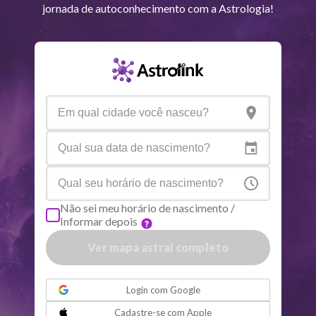
Júpiter
Lea
8
°
37
jornada de autoconhecimento com a Astrologia!
Saturno
Ari
14
°
36
R
Urano
Gem
5
°
14
Netuno
Ari
4
°
9
R
Plutão
Aqu
4
°
0
R
Não sei meu horário de nascimento /
Informar depois
Quiron
Tou
0
°
51
R
Ver mapa astral completo
Lilith
Sag
25
°
50
ou
Login com
Google
Nodo norte
Aqu
29
°
Cadastre-se com
Apple
52
R