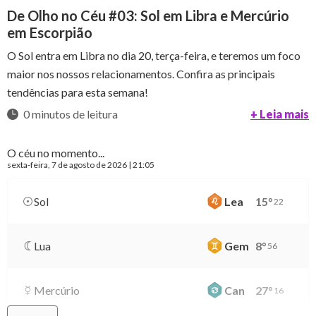
De Olho no Céu #03: Sol em Libra e Mercúrio
em Escorpião
O Sol entra em Libra no dia 20, terça-feira, e teremos um foco
maior nos nossos relacionamentos. Confira as principais
tendências para esta semana!
0 minutos de leitura
+ Leia mais
O céu no momento...
sexta-feira
, 7 de agosto de 2026 | 21:05
Sol
Lea
15
°
22
Lua
Gem
8
°
56
Mercúrio
Can
27
°
16