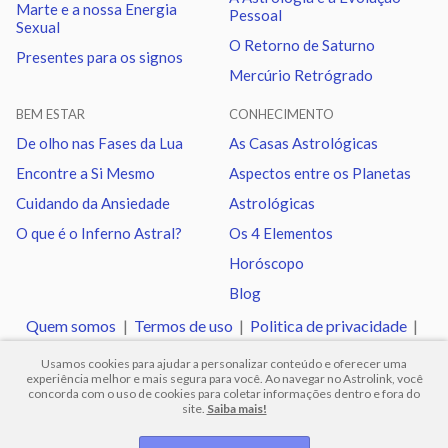
Marte e a nossa Energia
Pessoal
Lua
Trígono
Vênus
7.86
Sexual
O Retorno de Saturno
Presentes para os signos
Mercúrio Retrógrado
Lua
Sextil
Júpiter
0.46
BEM ESTAR
CONHECIMENTO
Lua
Sextil
Saturno
5.68
De olho nas Fases da Lua
As Casas Astrológicas
Encontre a Si Mesmo
Aspectos entre os Planetas
Lua
Conjunção
Urano
3.73
Cuidando da Ansiedade
Astrológicas
O que é o Inferno Astral?
Os 4 Elementos
Lua
Sextil
Netuno
4.79
Horóscopo
Blog
Lua
Trígono
Plutão
4.93
Quem somos
|
Termos de uso
|
Politica de privacidade
|
Ajuda
Usamos cookies para ajudar a personalizar conteúdo e oferecer uma
Vênus
Trígono
Plutão
2.93
experiência melhor e mais segura para você. Ao navegar no Astrolink, você
concorda com o uso de cookies para coletar informações dentro e fora do
site.
Saiba mais!
© 2012 -
2026
.
Todos os direitos reservados.
Marte
Trígono
Nodo norte
2.20