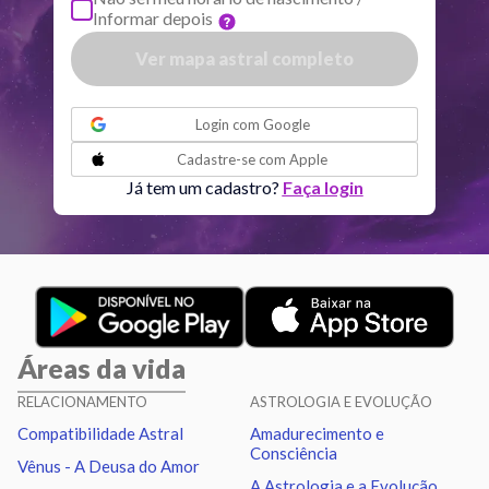
Informar depois
Quiron
Tou
0
°
51
R
Ver mapa astral completo
Lilith
Sag
25
°
46
ou
Login com
Google
Nodo norte
Aqu
29
°
Cadastre-se com
Apple
53
R
Já tem um cadastro?
Faça login
Aspectos ativos
Orbe
Sol
Sextil
Lua
6.43
Áreas da vida
Sol
Conjunção
Júpiter
6.89
RELACIONAMENTO
ASTROLOGIA E EVOLUÇÃO
Compatibilidade Astral
Amadurecimento e
Sol
Trígono
Saturno
0.75
Consciência
Vênus - A Deusa do Amor
A Astrologia e a Evolução