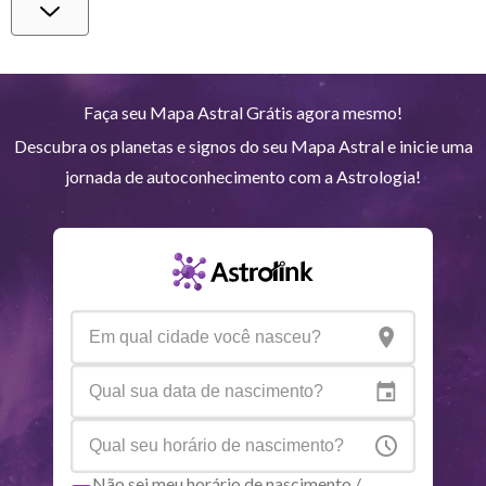
Vênus
Lib
1
°
5
Marte
Gem
27
°
41
Faça seu Mapa Astral Grátis agora mesmo!
Descubra os planetas e signos do seu Mapa Astral e inicie uma
Júpiter
Lea
8
°
28
jornada de autoconhecimento com a Astrologia!
Saturno
Ari
14
°
37
R
Urano
Gem
5
°
13
Netuno
Ari
4
°
9
R
Plutão
Aqu
4
°
0
R
Não sei meu horário de nascimento /