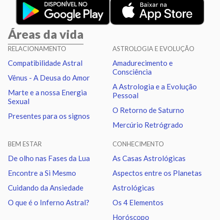
Sol
Quadratura
Lua
5.03
Áreas da vida
Sol
Conjunção
Júpiter
5.86
RELACIONAMENTO
ASTROLOGIA E EVOLUÇÃO
Compatibilidade Astral
Amadurecimento e
Sol
Trígono
Saturno
0.62
Consciência
Vênus - A Deusa do Amor
A Astrologia e a Evolução
Marte e a nossa Energia
Pessoal
Lua
Sextil
Mercúrio
6.30
Sexual
O Retorno de Saturno
Presentes para os signos
Mercúrio Retrógrado
Vênus
Quadratura
Marte
2.92
BEM ESTAR
CONHECIMENTO
Júpiter
Sextil
Urano
3.00
De olho nas Fases da Lua
As Casas Astrológicas
Encontre a Si Mesmo
Aspectos entre os Planetas
Urano
Sextil
Netuno
1.00
Cuidando da Ansiedade
Astrológicas
O que é o Inferno Astral?
Os 4 Elementos
Urano
Trígono
Plutão
1.13
Horóscopo