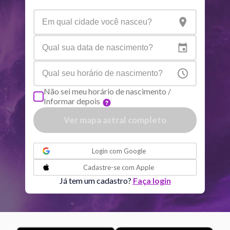
Urano
Gem
5
°
10
Netuno
Ari
4
°
10
R
Plutão
Aqu
4
°
2
R
Não sei meu horário de nascimento /
Informar depois
Quiron
Tou
0
°
51
R
Ver mapa astral completo
Lilith
Sag
25
°
36
ou
Login com
Google
Nodo norte
Aqu
29
°
Cadastre-se com
Apple
54
R
Já tem um cadastro?
Faça login
Aspectos ativos
Orbe