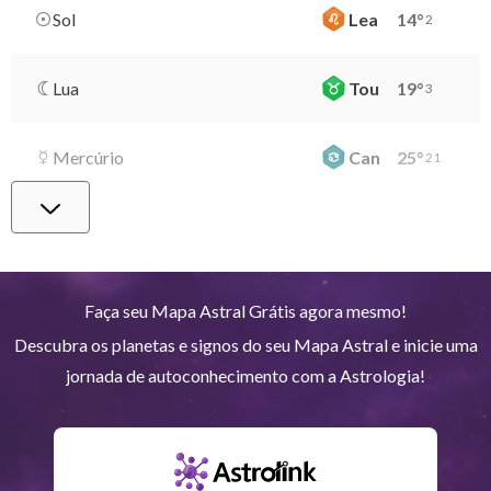
Sol
Lea
14
°
2
Lua
Tou
19
°
3
Mercúrio
Can
25
°
21
Vênus
Vir
29
°
40
Marte
Gem
26
°
45
Faça seu Mapa Astral Grátis agora mesmo!
Descubra os planetas e signos do seu Mapa Astral e inicie uma
Júpiter
Lea
8
°
10
jornada de autoconhecimento com a Astrologia!
Saturno
Ari
14
°
39
R