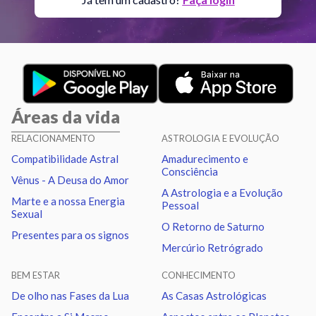
Aspectos ativos
Orbe
Sol
Trígono
Saturno
2.27
Áreas da vida
Lua
Quadratura
Vênus
1.02
RELACIONAMENTO
ASTROLOGIA E EVOLUÇÃO
Compatibilidade Astral
Amadurecimento e
Lua
Conjunção
Marte
2.89
Consciência
Vênus - A Deusa do Amor
A Astrologia e a Evolução
Marte e a nossa Energia
Pessoal
Lua
Quadratura
Netuno
2.52
Sexual
O Retorno de Saturno
Presentes para os signos
Mercúrio Retrógrado
Lua
Sextil
Quiron
0.76
BEM ESTAR
CONHECIMENTO
Lua
Trígono
Nodo norte
1.77
De olho nas Fases da Lua
As Casas Astrológicas