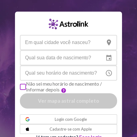
Saturno
Ari
14
°
35
R
Urano
Gem
5
°
15
Netuno
Ari
4
°
8
R
Plutão
Aqu
3
°
58
R
Não sei meu horário de nascimento /
Informar depois
Quiron
Tou
0
°
51
R
Ver mapa astral completo
Lilith
Sag
25
°
56
ou
Login com
Google
Nodo norte
Aqu
29
°
Cadastre-se com
Apple
51
R
Já tem um cadastro?
Faça login