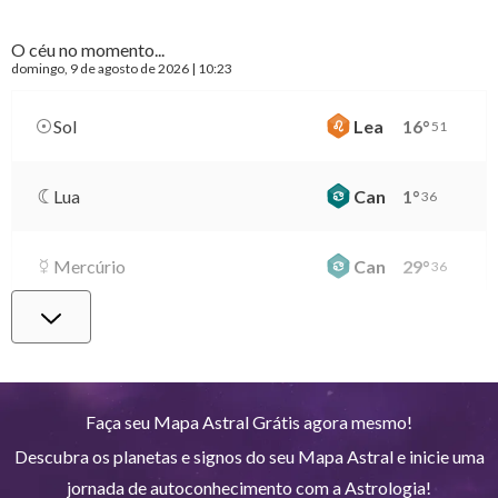
O céu no momento...
domingo
, 9 de agosto de 2026 | 10:23
Sol
Lea
16
°
51
Lua
Can
1
°
36
Mercúrio
Can
29
°
36
Vênus
Lib
2
°
38
Marte
Gem
28
°
43
Faça seu Mapa Astral Grátis agora mesmo!
Descubra os planetas e signos do seu Mapa Astral e inicie uma
Júpiter
Lea
8
°
49
jornada de autoconhecimento com a Astrologia!