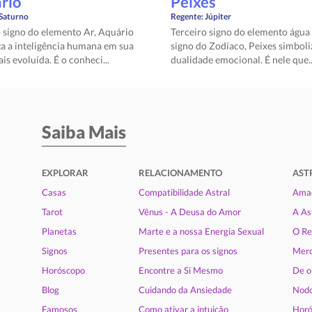
rio
Peixes
Saturno
Regente:
Júpiter
 signo do elemento Ar, Aquário
Terceiro signo do elemento água 
a a inteligência humana em sua
signo do Zodíaco, Peixes simboli
is evoluída. É o conheci...
dualidade emocional. É nele que..
Saiba Mais
EXPLORAR
RELACIONAMENTO
AST
Casas
Compatibilidade Astral
Amad
Tarot
Vênus - A Deusa do Amor
A As
Planetas
Marte e a nossa Energia Sexual
O Re
Signos
Presentes para os signos
Merc
Horóscopo
Encontre a Si Mesmo
De o
Blog
Cuidando da Ansiedade
Nodo
Famosos
Como ativar a intuição
Horó