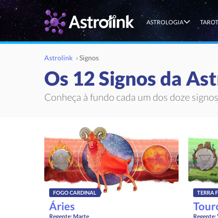
ASTROLOGIA
TARO
Astrolink
›
Signos
Os 12 Signos da Ast
Conheça à fundo cada um dos doze signos 
FOGO CARDINAL
TERRA 
Áries
Tour
Regente:
Marte
Regente: