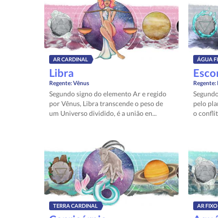
AR CARDINAL
ÁGUA F
Libra
Esco
Regente:
Vênus
Regente:
Segundo signo do elemento Ar e regido
Segundo
por Vênus, Libra transcende o peso de
pelo pla
um Universo dividido, é a união en...
o conflit
TERRA CARDINAL
AR FIXO