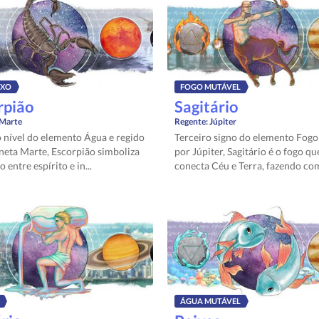
IXO
FOGO MUTÁVEL
rpião
Sagitário
Marte
Regente:
Júpiter
 nível do elemento Água e regido
Terceiro signo do elemento Fogo
neta Marte, Escorpião simboliza
por Júpiter, Sagitário é o fogo qu
o entre espírito e in...
conecta Céu e Terra, fazendo com
ÁGUA MUTÁVEL