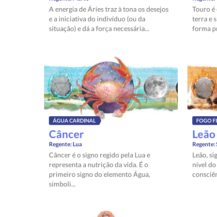
A energia de Áries traz à tona os desejos
Touro é
e a iniciativa do indivíduo (ou da
terra e 
situação) e dá a força necessária...
forma pr
ÁGUA CARDINAL
FOGO F
Câncer
Leão
Regente:
Lua
Regente:
Câncer é o signo regido pela Lua e
Leão, si
representa a nutrição da vida. É o
nível d
primeiro signo do elemento Água,
consciên
simboli...