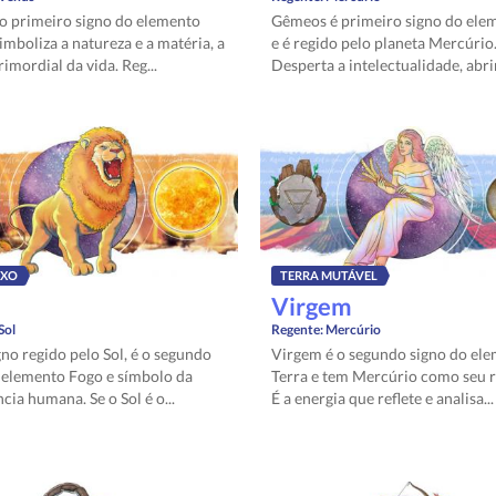
 o primeiro signo do elemento
Gêmeos é primeiro signo do ele
simboliza a natureza e a matéria, a
e é regido pelo planeta Mercúrio
imordial da vida. Reg...
Desperta a intelectualidade, abri
IXO
TERRA MUTÁVEL
Virgem
Sol
Regente:
Mercúrio
gno regido pelo Sol, é o segundo
Virgem é o segundo signo do el
o elemento Fogo e símbolo da
Terra e tem Mercúrio como seu r
cia humana. Se o Sol é o...
É a energia que reflete e analisa...