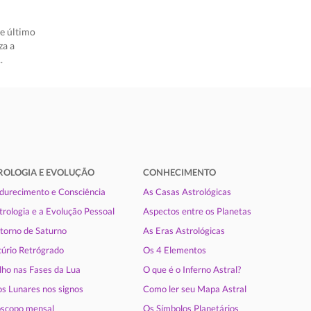
e último
za a
.
ROLOGIA E EVOLUÇÃO
CONHECIMENTO
urecimento e Consciência
As Casas Astrológicas
trologia e a Evolução Pessoal
Aspectos entre os Planetas
torno de Saturno
As Eras Astrológicas
úrio Retrógrado
Os 4 Elementos
lho nas Fases da Lua
O que é o Inferno Astral?
s Lunares nos signos
Como ler seu Mapa Astral
scopo mensal
Os Símbolos Planetários