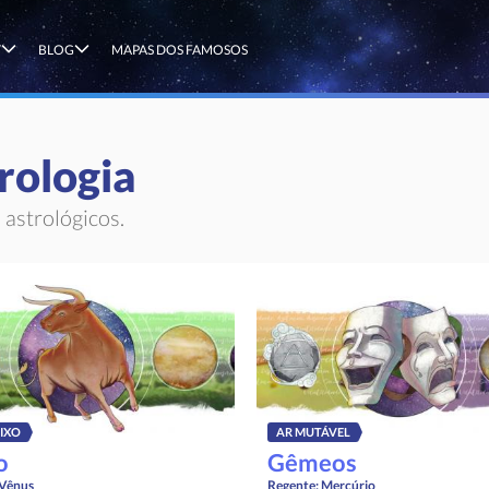
T
BLOG
MAPAS DOS FAMOSOS
rologia
astrológicos.
FIXO
AR MUTÁVEL
o
Gêmeos
Vênus
Regente:
Mercúrio