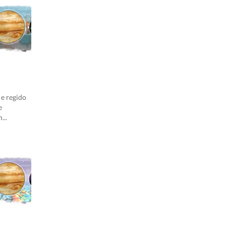
 e regido
e
...