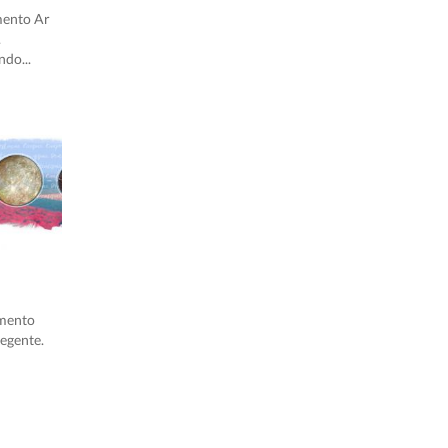
mento Ar
.
ndo...
emento
egente.