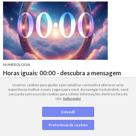
NUMEROLOGIA
Horas iguais: 00:00 - descubra a mensagem
desta hora para você!
Usamos cookies para ajudar a personalizar conteúdo e oferecer uma
experiência melhor e mais segura para você. Ao navegar no Astrolink, você
Descubra o significado das horas iguais 00:00 e como elas
concorda com o uso de cookies para coletar informações dentro e fora do
influenciam o amor, carreira, saúde e espiritualidade.
site.
Saiba mais!
9 minutos de leitura
+ Leia mais
Entendi!
O céu no momento...
Preferência de cookies
quinta-feira
, 6 de agosto de 2026 | 02:17