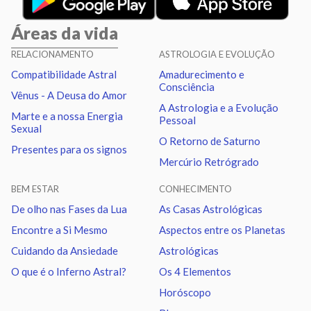
Sol
Conjunção
Júpiter
6.11
Áreas da vida
Sol
Trígono
Saturno
0.28
RELACIONAMENTO
ASTROLOGIA E EVOLUÇÃO
Compatibilidade Astral
Amadurecimento e
Lua
Sextil
Mercúrio
1.93
Consciência
Vênus - A Deusa do Amor
A Astrologia e a Evolução
Marte e a nossa Energia
Pessoal
Lua
Trígono
Vênus
6.14
Sexual
O Retorno de Saturno
Presentes para os signos
Mercúrio Retrógrado
Lua
Quadratura
Nodo norte
6.02
BEM ESTAR
CONHECIMENTO
Marte
Trígono
Nodo norte
2.92
De olho nas Fases da Lua
As Casas Astrológicas
Encontre a Si Mesmo
Aspectos entre os Planetas
Urano
Sextil
Netuno
1.01
Cuidando da Ansiedade
Astrológicas
O que é o Inferno Astral?
Os 4 Elementos
Urano
Trígono
Plutão
1.15
Horóscopo