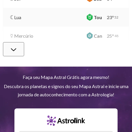
Lua
Tou
23
°
52
Mercúrio
Can
25
°
48
Vênus
Lib
0
°
1
Marte
Gem
26
°
59
Faça seu Mapa Astral Grátis agora mesmo!
Descubra os planetas e signos do seu Mapa Astral e inicie uma
Júpiter
Lea
8
°
14
jornada de autoconhecimento com a Astrologia!
Saturno
Ari
14
°
38
R
Urano
Gem
5
°
11