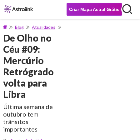
Criar Mapa Astral Grátis
Blog
Atualidades
De Olho no Céu #09: Mercúrio Retrógra
De Olho no
Céu #09:
Mercúrio
Retrógrado
volta para
Libra
Última semana de
outubro tem
trânsitos
importantes