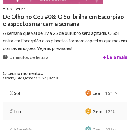
ATUALIDADES
De Olho no Céu #08: O Sol brilha em Escorpião
e aspectos marcam a semana
A semana que vai de 19 a 25 de outubro será agitada. O Sol
entra em Escorpião e os planetas formam aspectos que mexem
com as emoções. Veja as previsões!
0 minutos de leitura
+ Leia mais
O céu no momento...
sábado
, 8 de agosto de 2026 | 02:50
Sol
Lea
15
°
36
Lua
Gem
12
°
24
Mercúrio
Can
27
°
37