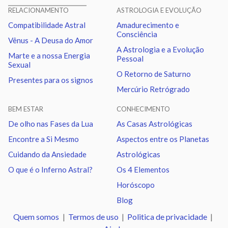
RELACIONAMENTO
ASTROLOGIA E EVOLUÇÃO
Compatibilidade Astral
Amadurecimento e
Lua
Sextil
Júpiter
3.87
Consciência
Vênus - A Deusa do Amor
A Astrologia e a Evolução
Marte e a nossa Energia
Pessoal
Lua
Sextil
Saturno
2.21
Sexual
O Retorno de Saturno
Presentes para os signos
Mercúrio Retrógrado
Lua
Conjunção
Urano
7.18
BEM ESTAR
CONHECIMENTO
Vênus
Oposição
Netuno
2.83
De olho nas Fases da Lua
As Casas Astrológicas
Encontre a Si Mesmo
Aspectos entre os Planetas
Vênus
Trígono
Plutão
2.69
Cuidando da Ansiedade
Astrológicas
O que é o Inferno Astral?
Os 4 Elementos
Marte
Trígono
Nodo norte
2.03
Horóscopo
Blog
Urano
Sextil
Netuno
1.07
Quem somos
|
Termos de uso
|
Politica de privacidade
|