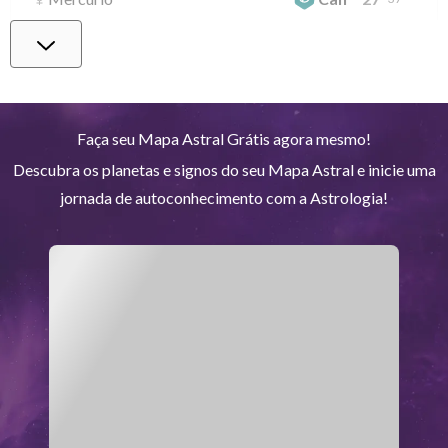
Vênus
Lib
1
°
19
Marte
Gem
27
°
50
Faça seu Mapa Astral Grátis agora mesmo!
Descubra os planetas e signos do seu Mapa Astral e inicie uma
Júpiter
Lea
8
°
32
jornada de autoconhecimento com a Astrologia!
Saturno
Ari
14
°
37
R
Urano
Gem
5
°
13
Netuno
Ari
4
°
9
R
Plutão
Aqu
4
°
0
R