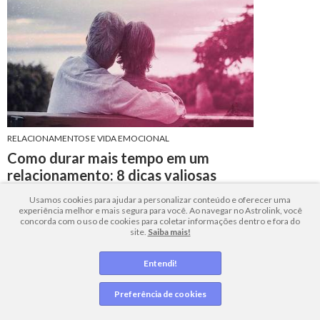
RELACIONAMENTOS E VIDA EMOCIONAL
Como durar mais tempo em um
relacionamento: 8 dicas valiosas
Descubra 8 dicas essenciais para seu relacionamento dar
Usamos cookies para ajudar a personalizar conteúdo e oferecer uma
experiência melhor e mais segura para você. Ao navegar no Astrolink, você
certo. Aprenda a cultivar confiança, cumplicidade e
concorda com o uso de cookies para coletar informações dentro e fora do
site.
Saiba mais!
comunicação. Acesse agora e construa um amor duradouro!
2 minutos de leitura
+ Leia mais
Entendi!
Preferência de cookies