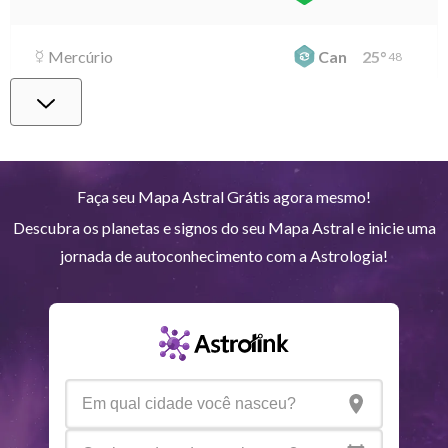
Mercúrio
Can
25
°
48
Vênus
Lib
0
°
1
Marte
Gem
26
°
58
Faça seu Mapa Astral Grátis agora mesmo!
Descubra os planetas e signos do seu Mapa Astral e inicie uma
Júpiter
Lea
8
°
14
jornada de autoconhecimento com a Astrologia!
Saturno
Ari
14
°
38
R
Urano
Gem
5
°
11
Netuno
Ari
4
°
10
R