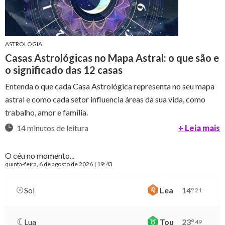
ASTROLOGIA
Casas Astrológicas no Mapa Astral: o que são e
o significado das 12 casas
Entenda o que cada Casa Astrológica representa no seu mapa
astral e como cada setor influencia áreas da sua vida, como
trabalho, amor e família.
14 minutos de leitura
+ Leia mais
O céu no momento...
quinta-feira
, 6 de agosto de 2026 | 19:43
Sol
Lea
14
°
21
Lua
Tou
23
°
49