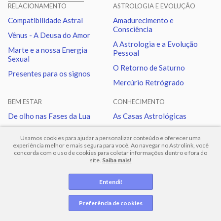
RELACIONAMENTO
ASTROLOGIA E EVOLUÇÃO
Compatibilidade Astral
Amadurecimento e
Lua
Sextil
Mercúrio
1.98
Consciência
Vênus - A Deusa do Amor
A Astrologia e a Evolução
Marte e a nossa Energia
Pessoal
Lua
Trígono
Vênus
6.19
Sexual
O Retorno de Saturno
Presentes para os signos
Mercúrio Retrógrado
Lua
Quadratura
Nodo norte
6.07
BEM ESTAR
CONHECIMENTO
Marte
Trígono
Nodo norte
2.92
De olho nas Fases da Lua
As Casas Astrológicas
Encontre a Si Mesmo
Aspectos entre os Planetas
Usamos cookies para ajudar a personalizar conteúdo e oferecer uma
Urano
Sextil
Netuno
1.01
Cuidando da Ansiedade
Astrológicas
experiência melhor e mais segura para você. Ao navegar no Astrolink, você
concorda com o uso de cookies para coletar informações dentro e fora do
O que é o Inferno Astral?
Os 4 Elementos
site.
Saiba mais!
Urano
Trígono
Plutão
1.15
Horóscopo
Entendi!
Blog
Netuno
Sextil
Plutão
0.14
Preferência de cookies
Quem somos
|
Termos de uso
|
Politica de privacidade
|
Ajuda