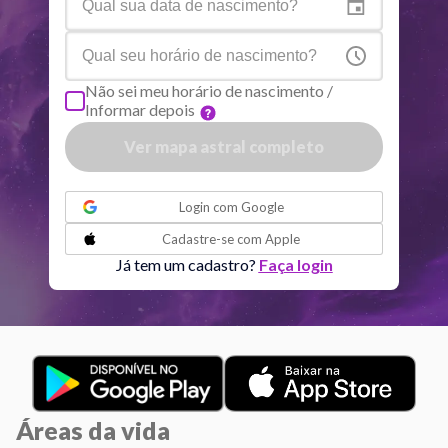
Plutão
Aqu
4
°
2
R
Não sei meu horário de nascimento /
Informar depois
Quiron
Tou
0
°
51
R
Ver mapa astral completo
Lilith
Sag
25
°
39
ou
Login com
Google
Nodo norte
Aqu
29
°
Cadastre-se com
Apple
54
R
Já tem um cadastro?
Faça login
Aspectos ativos
Orbe
Sol
Conjunção
Júpiter
6.11
Áreas da vida
Sol
Trígono
Saturno
0.29