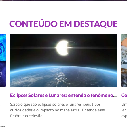
CONTEÚDO EM DESTAQUE
Eclipses Solares e Lunares: entenda o fenômeno, tipos e significados
Co
s
Saiba o que são eclipses solares e lunares, seus tipos,
Um
curiosidades e o impacto no mapa astral. Entenda esse
ler
fenômeno celestial.
asp
gem