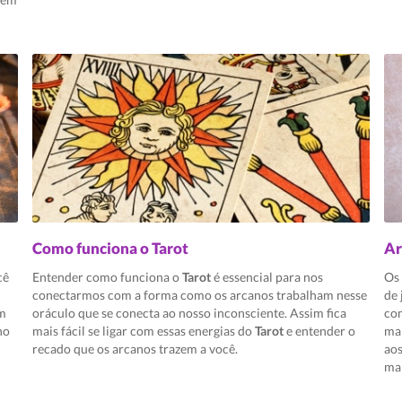
Como funciona o Tarot
Ar
cê
Entender como funciona o
Tarot
é essencial para nos
Os
conectarmos com a forma como os arcanos trabalham nesse
de 
em
oráculo que se conecta ao nosso inconsciente. Assim fica
co
no
mais fácil se ligar com essas energias do
Tarot
e entender o
ma
recado que os arcanos trazem a você.
aos
ma