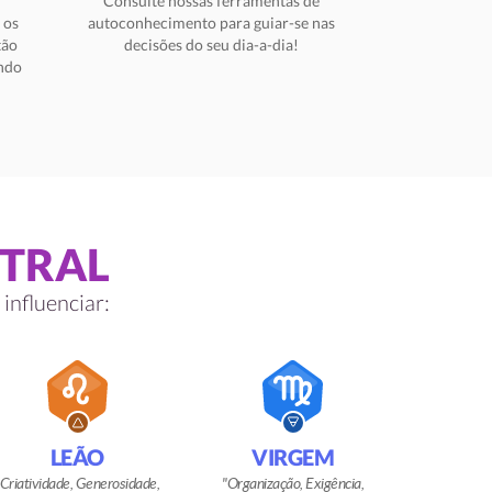
Consulte nossas ferramentas de
 os
autoconhecimento para guiar-se nas
tão
decisões do seu dia-a-dia!
indo
STRAL
influenciar:
LEÃO
VIRGEM
Criatividade, Generosidade,
Organização, Exigência,