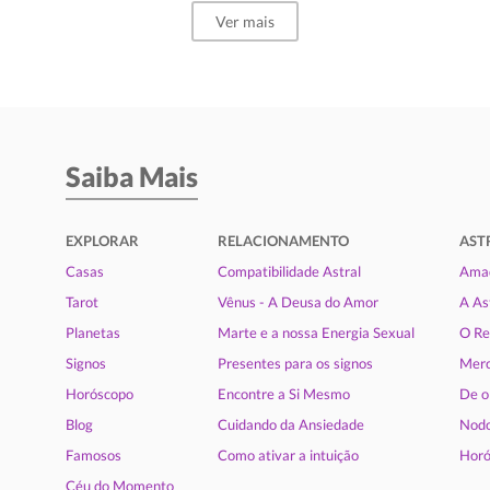
Ver mais
Saiba Mais
EXPLORAR
RELACIONAMENTO
AST
Casas
Compatibilidade Astral
Amad
Tarot
Vênus - A Deusa do Amor
A As
Planetas
Marte e a nossa Energia Sexual
O Re
Signos
Presentes para os signos
Merc
Horóscopo
Encontre a Si Mesmo
De o
Blog
Cuidando da Ansiedade
Nodo
Famosos
Como ativar a intuição
Horó
Céu do Momento