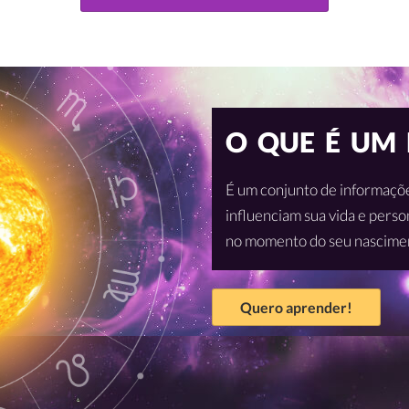
O QUE É UM
É um conjunto de informaçõe
influenciam sua vida e pers
no momento do seu nascimen
Quero aprender!