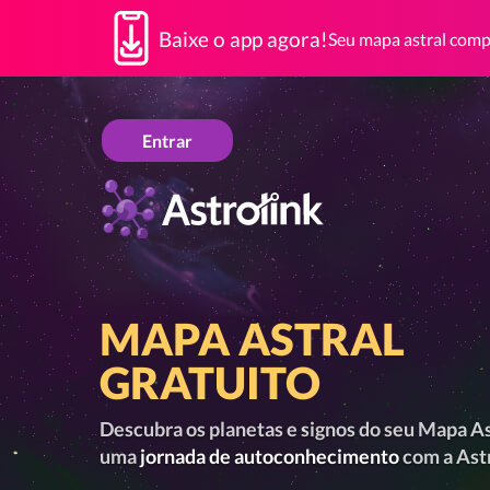
Baixe o app agora!
Seu mapa astral compl
Entrar
Astrolink
MAPA ASTRAL
GRATUITO
Descubra os planetas e signos do seu Mapa Ast
uma
jornada de autoconhecimento
com a Astr