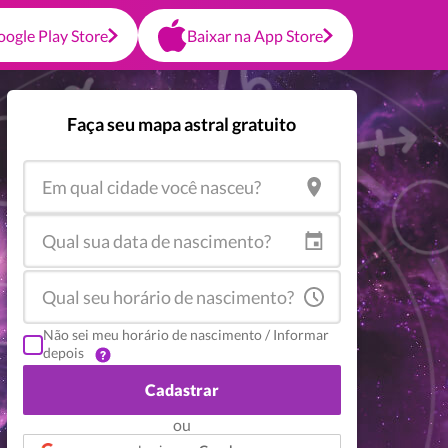
oogle Play Store
Baixar na App Store
Faça seu mapa astral gratuito
Não sei meu horário de nascimento / Informar
depois
Cadastrar
ou