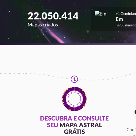
22.050.414
+1 Geminian
Em
Mapas criados
há 38 minut
1
DESCUBRA E CONSULTE
SEU
MAPA ASTRAL
Conf
GRÁTIS
r