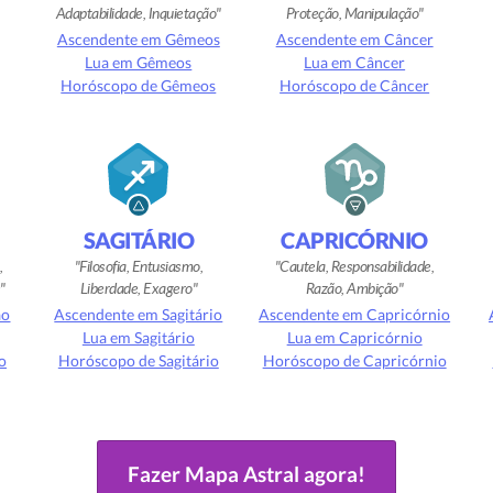
Adaptabilidade, Inquietação
Proteção, Manipulação
Ascendente em Gêmeos
Ascendente em Câncer
Lua em Gêmeos
Lua em Câncer
Horóscopo de Gêmeos
Horóscopo de Câncer
SAGITÁRIO
CAPRICÓRNIO
,
Filosofia, Entusiasmo,
Cautela, Responsabilidade,
e
Liberdade, Exagero
Razão, Ambição
ão
Ascendente em Sagitário
Ascendente em Capricórnio
Lua em Sagitário
Lua em Capricórnio
o
Horóscopo de Sagitário
Horóscopo de Capricórnio
Fazer Mapa Astral agora!