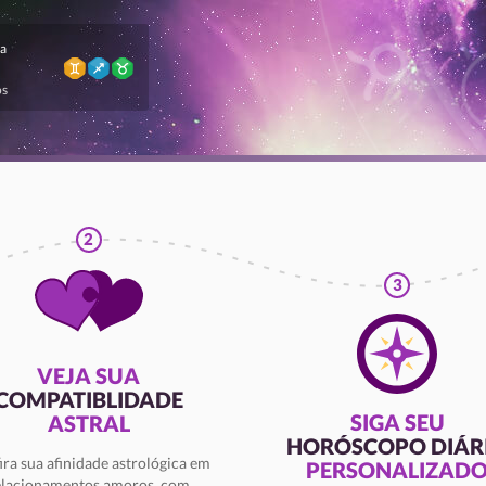
a
os
2
3
VEJA SUA
COMPATIBLIDADE
SIGA SEU
ASTRAL
HORÓSCOPO DIÁR
ira sua afinidade astrológica em
PERSONALIZAD
elacionamentos amoros, com