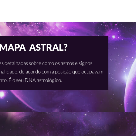
 MAPA ASTRAL?
s detalhadas sobre como os astros e signos
onalidade, de acordo com a posição que ocupavam
to. É o seu DNA astrológico.