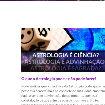
O que a Astrologia pode e não pode fazer?
Pode se dizer que a mecânica da Astrologia pode ajudar a
pessoas a ficarem mais no controle de suas vidas. Não tem
nada a ver com adivinhação de cartomante, apenas a
constatação de que além de possuirmos livre arbítrio,
também fazemos parte das mesmas leis universais que re