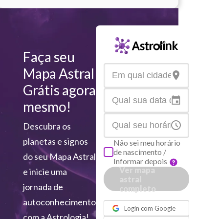
Faça seu
Mapa Astral
Grátis agora
mesmo!
Descubra os
planetas e signos
Não sei meu horário
de nascimento /
do seu Mapa Astral
Informar depois
Ver mapa
e inicie uma
astral
jornada de
completo
ou
autoconhecimento
Login com
Google
com a Astrologia!