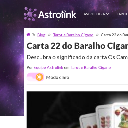
ASTROLOGIA
TAROT
Blog
Tarot e Baralho Cigano
Carta 22 do Ba
Carta 22 do Baralho Ciga
Descubra o significado da carta Os Cami
Por
Equipe Astrolink
em
Tarot e Baralho Cigano
Modo claro