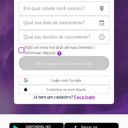
Netuno
Ari
4
°
10
R
Plutão
Aqu
4
°
1
R
Não sei meu horário de nascimento /
Informar depois
Quiron
Tou
0
°
51
R
Ver mapa astral completo
Lilith
Sag
25
°
42
ou
Login com
Google
Nodo norte
Aqu
29
°
Cadastre-se com
Apple
53
R
Já tem um cadastro?
Faça login
Aspectos ativos
Orbe