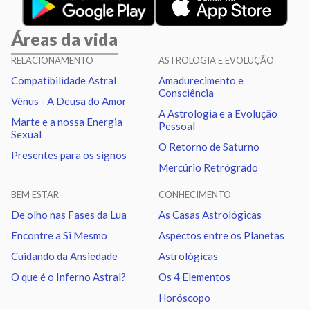
Sol
Conjunção
Júpiter
6.50
Áreas da vida
Sol
Trígono
Saturno
0.23
RELACIONAMENTO
ASTROLOGIA E EVOLUÇÃO
Compatibilidade Astral
Amadurecimento e
Lua
Sextil
Mercúrio
4.79
Consciência
Vênus - A Deusa do Amor
A Astrologia e a Evolução
Marte e a nossa Energia
Pessoal
Lua
Trígono
Vênus
0.77
Sexual
O Retorno de Saturno
Presentes para os signos
Mercúrio Retrógrado
Lua
Sextil
Júpiter
7.05
BEM ESTAR
CONHECIMENTO
Lua
Conjunção
Urano
3.88
De olho nas Fases da Lua
As Casas Astrológicas
Encontre a Si Mesmo
Aspectos entre os Planetas
Lua
Sextil
Netuno
2.85
Cuidando da Ansiedade
Astrológicas
O que é o Inferno Astral?
Os 4 Elementos
Lua
Trígono
Plutão
2.71
Horóscopo