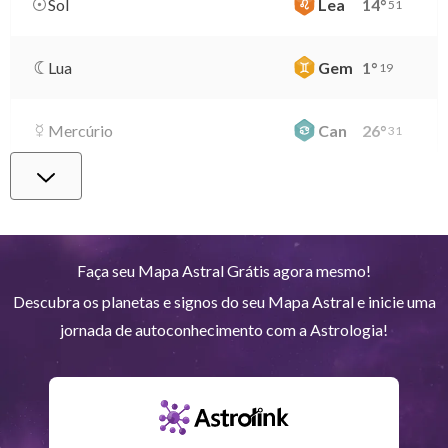
Sol
Lea
14
°
51
Lua
Gem
1
°
19
Mercúrio
Can
26
°
31
Vênus
Lib
0
°
33
Marte
Gem
27
°
20
Faça seu Mapa Astral Grátis agora mesmo!
Descubra os planetas e signos do seu Mapa Astral e inicie uma
Júpiter
Lea
8
°
21
jornada de autoconhecimento com a Astrologia!
Saturno
Ari
14
°
38
R
Urano
Gem
5
°
12