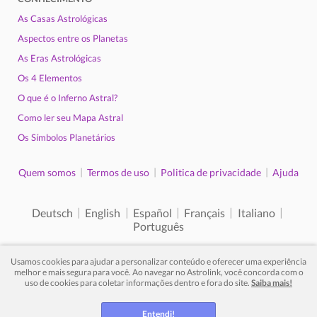
As Casas Astrológicas
Aspectos entre os Planetas
As Eras Astrológicas
Os 4 Elementos
O que é o Inferno Astral?
Como ler seu Mapa Astral
Os Símbolos Planetários
|
|
|
Quem somos
Termos de uso
Politica de privacidade
Ajuda
|
|
|
|
|
Deutsch
English
Español
Français
Italiano
Português
Usamos cookies para ajudar a personalizar conteúdo e oferecer uma experiência
melhor e mais segura para você. Ao navegar no Astrolink, você concorda com o
uso de cookies para coletar informações dentro e fora do site.
Saiba mais!
© 2012 - 2026. Todos os direitos reservados.
Entendi!