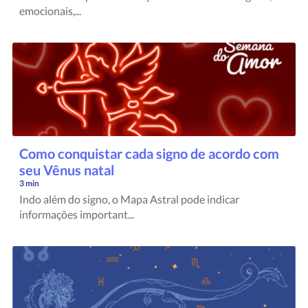
emocionais,...
Como conquistar cada signo de acordo com
seu Vênus natal
3 min
Indo além do signo, o Mapa Astral pode indicar
informações important...