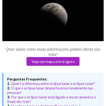
Quer saber como essas informações podem afetar sua
vida?
Veja seu mapa astral agora
Perguntas Frequentes:
1.
Qual é a diferença entre eclipse lunar e eclipse solar?
2.
O que o eclipse lunar desperta emocionalmente nas
pessoas?
3.
Por que o eclipse lunar está ligado a encerramentos e
finais de ciclo?
4.
O eclipse lunar pode intensificar emoções e