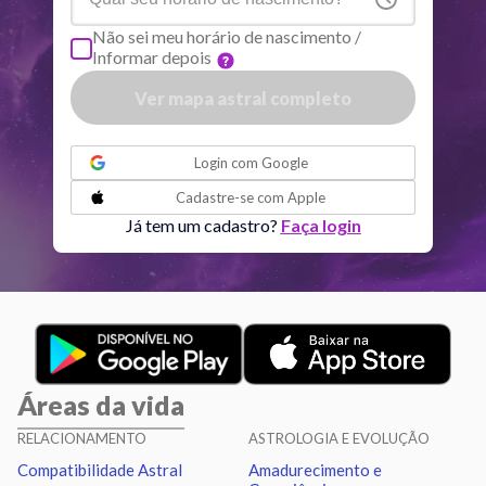
Não sei meu horário de nascimento /
Informar depois
Quiron
Tou
0
°
51
R
Ver mapa astral completo
Lilith
Sag
25
°
40
ou
Login com
Google
Nodo norte
Aqu
29
°
Cadastre-se com
Apple
53
R
Já tem um cadastro?
Faça login
Aspectos ativos
Orbe
Sol
Conjunção
Júpiter
6.28
Áreas da vida
Sol
Trígono
Saturno
0.06
RELACIONAMENTO
ASTROLOGIA E EVOLUÇÃO
Compatibilidade Astral
Amadurecimento e
Lua
Sextil
Mercúrio
1.00