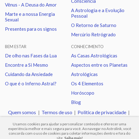
Consciência
Vênus - A Deusa do Amor
A Astrologia e a Evolução
Marte e a nossa Energia
Pessoal
Lua
Trígono
Vênus
3.13
Sexual
O Retorno de Saturno
Presentes para os signos
Mercúrio Retrógrado
Lua
Sextil
Netuno
7.05
BEM ESTAR
CONHECIMENTO
Lua
Trígono
Plutão
6.91
De olho nas Fases da Lua
As Casas Astrológicas
Encontre a Si Mesmo
Aspectos entre os Planetas
Lua
Quadratura
Nodo norte
2.77
Cuidando da Ansiedade
Astrológicas
O que é o Inferno Astral?
Os 4 Elementos
Marte
Trígono
Nodo norte
2.76
Horóscopo
Blog
Urano
Sextil
Netuno
1.02
Quem somos
|
Termos de uso
|
Politica de privacidade
|
Ajuda
Usamos cookies para ajudar a personalizar conteúdo e oferecer uma
Urano
Trígono
Plutão
1.16
experiência melhor e mais segura para você. Ao navegar no Astrolink, você
concorda com o uso de cookies para coletar informações dentro e fora do
site.
Saiba mais!