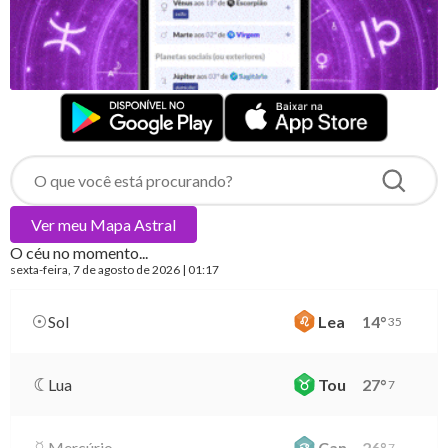
Ver meu
Mapa Astral
O céu no momento...
sexta-feira
, 7 de agosto de 2026 | 01:17
Sol
Lea
14
°
35
Lua
Tou
27
°
7
Mercúrio
Can
26
°
7