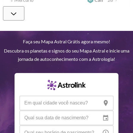
Vênus
Lib
0
°
15
Marte
Gem
27
°
8
Faça seu Mapa Astral Grátis agora mesmo!
Descubra os planetas e signos do seu Mapa Astral e inicie uma
Júpiter
Lea
8
°
18
jornada de autoconhecimento com a Astrologia!
Saturno
Ari
14
°
38
R
Urano
Gem
5
°
11
Netuno
Ari
4
°
10
R
Plutão
Aqu
4
°
2
R