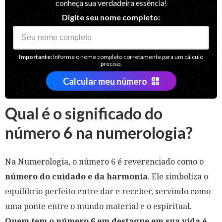
conheça sua verdadeira essência!
Digite seu nome completo:
Importante:
Informe o nome completo corretamente para um cálculo
preciso.
Calcular meu número
Qual é o significado do
número 6 na numerologia?
Na Numerologia, o número 6 é reverenciado como o
número do cuidado e da harmonia
. Ele simboliza o
equilíbrio perfeito entre dar e receber, servindo como
uma ponte entre o mundo material e o espiritual.
Quem tem o número 6 em destaque em sua vida é