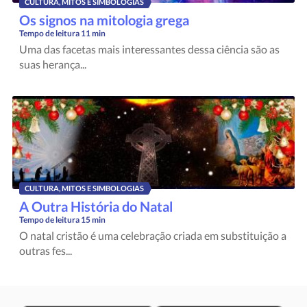
CULTURA, MITOS E SIMBOLOGIAS
Os signos na mitologia grega
Tempo de leitura
11 min
Uma das facetas mais interessantes dessa ciência são as
suas herança...
CULTURA, MITOS E SIMBOLOGIAS
A Outra História do Natal
Tempo de leitura
15 min
O natal cristão é uma celebração criada em substituição a
outras fes...