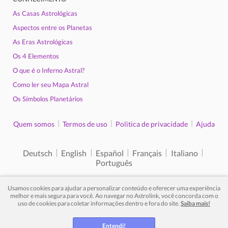
As Casas Astrológicas
Aspectos entre os Planetas
As Eras Astrológicas
Os 4 Elementos
O que é o Inferno Astral?
Como ler seu Mapa Astral
Os Símbolos Planetários
|
|
|
Quem somos
Termos de uso
Politica de privacidade
Ajuda
|
|
|
|
|
Deutsch
English
Español
Français
Italiano
Português
Usamos cookies para ajudar a personalizar conteúdo e oferecer uma experiência
melhor e mais segura para você. Ao navegar no Astrolink, você concorda com o
uso de cookies para coletar informações dentro e fora do site.
Saiba mais!
© 2012 - 2026. Todos os direitos reservados.
Entendi!