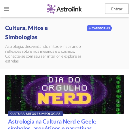
Entrar
Cultura, Mitos e
+
CATEGORIAS
Simbologias
Astrologia: desvendando mitos e inspirando
reflexões sobre nós mesmos e o cosmos.
Conecte-se com seu ser interior e explore as
estrelas.
CULTURA, MITOS E SIMBOLOGIAS
Astrologia na Cultura Nerd e Geek:
símbolos, arquétipos e narrativas