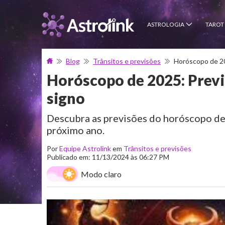
ASTROLOGIA
TAROT
Blog
Trânsitos e previsões
Horóscopo de 20
Horóscopo de 2025: Previ
signo
Descubra as previsões do horóscopo de 
próximo ano.
Por
Equipe Astrolink
em
Trânsitos e previsões
Publicado em: 11/13/2024 às 06:27 PM
Modo claro