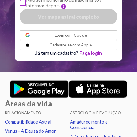
Informar depois
Quiron
Tou
0
°
50
R
Ver mapa astral completo
Lilith
Sag
26
°
2
ou
Login com
Google
Nodo norte
Aqu
29
°
Cadastre-se com
Apple
49
R
Já tem um cadastro?
Faça login
Aspectos ativos
Orbe
Sol
Trígono
Saturno
3.15
Áreas da vida
Lua
Quadratura
Saturno
0.13
RELACIONAMENTO
ASTROLOGIA E EVOLUÇÃO
Compatibilidade Astral
Amadurecimento e
Mercúrio
Sextil
Vênus
2.51
Consciência
Vênus - A Deusa do Amor
A Astrologia e a Evolução