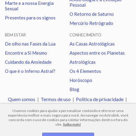
Marte e a nossa Energia
Pessoal
Mercúrio
Oposição
Plutão
2.95
Sexual
O Retorno de Saturno
Presentes para os signos
Mercúrio Retrógrado
Mercúrio
Quadratura
Quiron
0.17
BEM ESTAR
CONHECIMENTO
Vênus
Trígono
Urano
1.76
De olho nas Fases da Lua
As Casas Astrológicas
Encontre a Si Mesmo
Aspectos entre os Planetas
Vênus
Oposição
Netuno
0.60
Cuidando da Ansiedade
Astrológicas
O que é o Inferno Astral?
Os 4 Elementos
Vênus
Trígono
Plutão
0.44
Horóscopo
Blog
Marte
Sextil
Quiron
1.53
Quem somos
|
Termos de uso
|
Politica de privacidade
|
Ajuda
Usamos cookies para ajudar a personalizar conteúdo e oferecer uma
Marte
Trígono
Nodo norte
0.51
experiência melhor e mais segura para você. Ao navegar no Astrolink, você
concorda com o uso de cookies para coletar informações dentro e fora do
site.
Saiba mais!
© 2012 -
2026
.
Todos os direitos reservados.
Urano
Sextil
Netuno
1.16