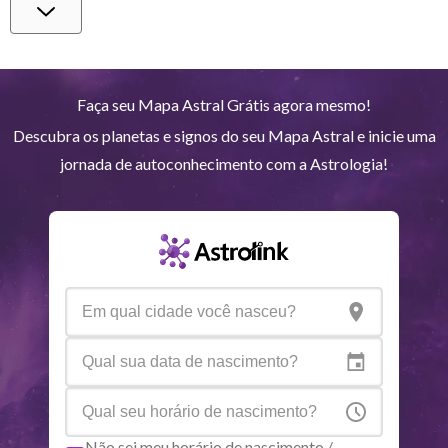
Vênus
Lib
3
°
31
Marte
Gem
29
°
18
Faça seu Mapa Astral Grátis agora mesmo!
Descubra os planetas e signos do seu Mapa Astral e inicie uma
Júpiter
Lea
9
°
1
jornada de autoconhecimento com a Astrologia!
Saturno
Ari
14
°
34
R
Urano
Gem
5
°
16
Netuno
Ari
4
°
7
R
Plutão
Aqu
3
°
57
R
Não sei meu horário de nascimento /