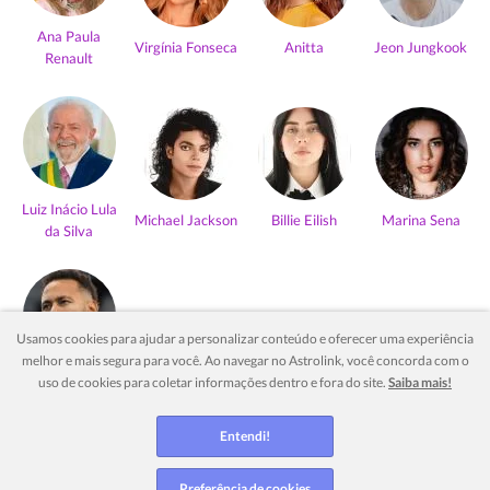
Ana Paula
Virgínia Fonseca
Anitta
Jeon Jungkook
Renault
Luiz Inácio Lula
Michael Jackson
Billie Eilish
Marina Sena
da Silva
Usamos cookies para ajudar a personalizar conteúdo e oferecer uma experiência
melhor e mais segura para você. Ao navegar no Astrolink, você concorda com o
Neymar Jr
uso de cookies para coletar informações dentro e fora do site.
Saiba mais!
Ver mais
Entendi!
Preferência de cookies