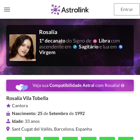
Entrar
Rosalía
1º decanato
do Signo de
Libra
com
ascendente em
Sagitário
e lua em
Virgem
Veja sua
Compatibilidade Astral
com Rosalía!
Rosalía Vila Tobella
Cantora
Nascimento:
25
de
Setembro
de
1992
Idade:
33 anos
Sant Cugat del Vallès, Barcelona, Espanha