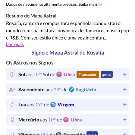
Dados de nascimento altamente precisos.
Saiba mais
Resumo do Mapa Astral
Rosalía, cantora e compositora espanhola, conquistou o
mundo com sua mistura inovadora de flamenco, música pop
e R&B. Com seu estilo único e uma voz inconfun...
Ler mais
Signo e Mapa Astral de Rosalía
Os Astros nos Signos:
02°
Sol
aos
Sol de
Libra
1º decanato
queda
14°
Ascendente
aos
de
Sagitário
19°
Lua
aos
de
Virgem
10°
Mercúrio
aos
de
Libra
00°
Vênus
aos
de
Escorpião
exílio