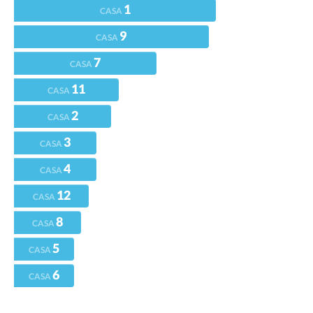
1
CASA
9
CASA
7
CASA
11
CASA
2
CASA
3
CASA
4
CASA
12
CASA
8
CASA
5
CASA
6
CASA