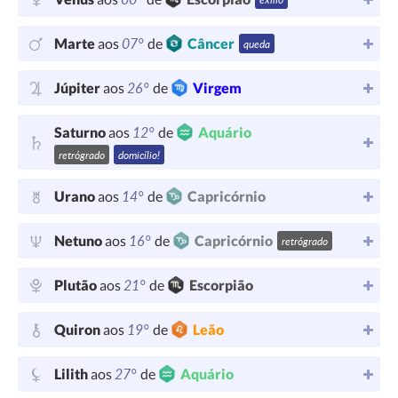
07°
Marte
aos
de
Câncer
queda
26°
Júpiter
aos
de
Virgem
12°
Saturno
aos
de
Aquário
retrógrado
domicílio!
14°
Urano
aos
de
Capricórnio
16°
Netuno
aos
de
Capricórnio
retrógrado
21°
Plutão
aos
de
Escorpião
19°
Quiron
aos
de
Leão
27°
Lilith
aos
de
Aquário