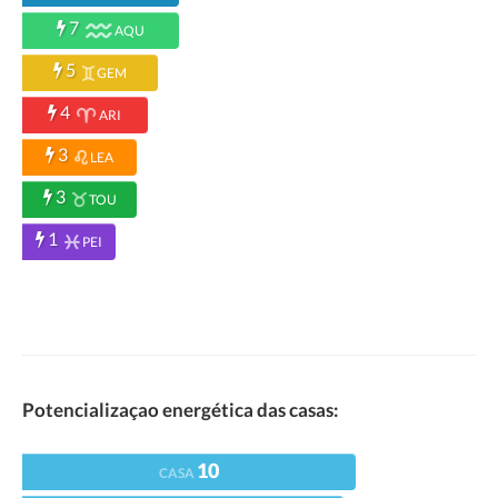
7
AQU
5
GEM
4
ARI
3
LEA
3
TOU
1
PEI
Potencializaçao energética das casas:
10
CASA