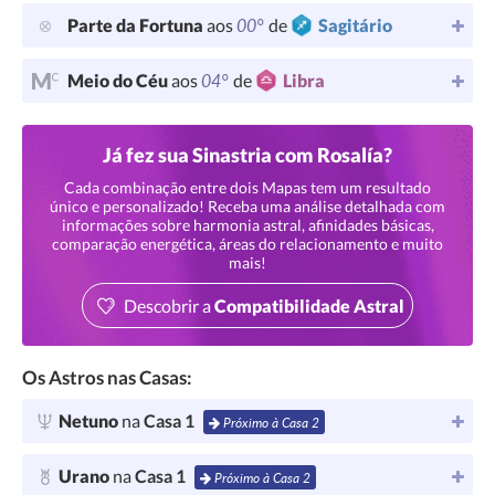
00°
Parte da Fortuna
aos
de
Sagitário
04°
Meio do Céu
aos
de
Libra
Já fez sua Sinastria com Rosalía?
Cada combinação entre dois Mapas tem um resultado
único e personalizado! Receba uma análise detalhada com
informações sobre harmonia astral, afinidades básicas,
comparação energética, áreas do relacionamento e muito
mais!
Descobrir a
Compatibilidade Astral
Os Astros nas Casas:
Netuno
na
Casa 1
Próximo à Casa 2
Urano
na
Casa 1
Próximo à Casa 2