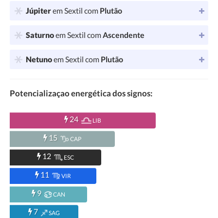
Júpiter
em Sextil com
Plutão
Saturno
em Sextil com
Ascendente
Netuno
em Sextil com
Plutão
Potencializaçao energética dos signos:
24
LIB
15
CAP
12
ESC
11
VIR
9
CAN
7
SAG