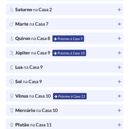
Saturno
na
Casa 2
Marte
na
Casa 7
Quiron
na
Casa 8
Próximo à Casa 9
Júpiter
na
Casa 9
Próximo à Casa 10
Lua
na
Casa 9
Sol
na
Casa 9
Vênus
na
Casa 10
Próximo à Casa 11
Mercúrio
na
Casa 10
Plutão
na
Casa 11