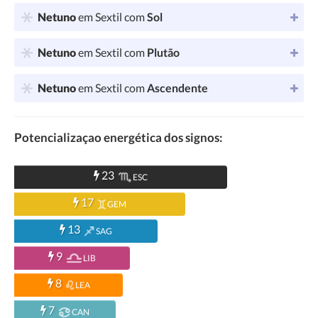
Netuno
em Sextil com
Sol
Netuno
em Sextil com
Plutão
Netuno
em Sextil com
Ascendente
Potencializaçao energética dos signos:
23
ESC
17
GEM
13
SAG
9
LIB
8
LEA
7
CAN