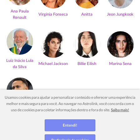
Ana Paula
Virgínia Fonseca
Anitta
Jeon Jungkook
Renault
Luiz Inácio Lula
Michael Jackson
Billie Eilish
Marina Sena
da Silva
Usamos cookies para ajudar a personalizar conteúdo e oferecer uma experiência
melhor e mais segura para você. Ao navegar no Astrolink, você concorda com o
Neymar Jr
uso de cookies para coletar informações dentro e fora do site.
Saiba mais!
Ver mais
Entendi!