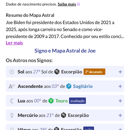
Dados de nascimento precisos.
Saiba mais
Resumo do Mapa Astral
Joe Biden foi presidente dos Estados Unidos de 2021 a
2025, após longa carreira no Senado e como vice-
presidente de 2009 a 2017. Conhecido por seu estilo conci...
Ler mais
Signo e Mapa Astral de Joe
Os Astros nos Signos:
27°
Sol
aos
Sol de
Escorpião
3º decanato
03°
Ascendente
aos
de
Sagitário
00°
Lua
aos
de
Touro
exaltação
21°
Mercúrio
aos
de
Escorpião
28°
Vênus
aos
de
Escorpião
exílio