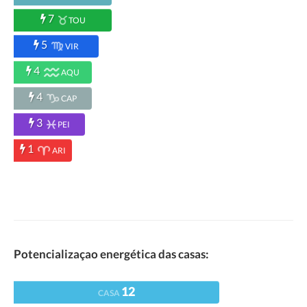
7
TOU
5
VIR
4
AQU
4
CAP
3
PEI
1
ARI
Potencializaçao energética das casas:
12
CASA