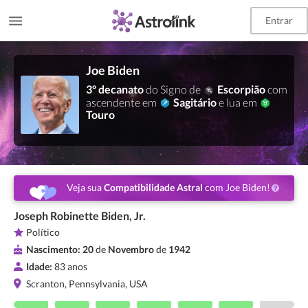
Entrar
Joe Biden
3º decanato
do Signo de
Escorpião
com
ascendente em
Sagitário
e lua em
Touro
Veja sua
Compatibilidade Astral
com Joe Biden!
Joseph Robinette Biden, Jr.
Político
Nascimento:
20
de
Novembro
de
1942
Idade:
83 anos
Scranton, Pennsylvania, USA