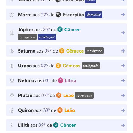
12°
Marte
aos
de
Escorpião
domicílio!
25°
Júpiter
aos
de
Câncer
retrógrado
exaltação!
09°
Saturno
aos
de
Gêmeos
retrógrado
02°
Urano
aos
de
Gêmeos
retrógrado
01°
Netuno
aos
de
Libra
07°
Plutão
aos
de
Leão
retrógrado
28°
Quiron
aos
de
Leão
09°
Lilith
aos
de
Câncer