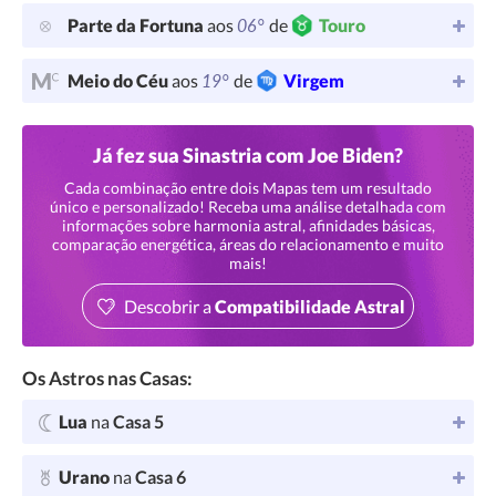
06°
Parte da Fortuna
aos
de
Touro
19°
Meio do Céu
aos
de
Virgem
Já fez sua Sinastria com Joe Biden?
Cada combinação entre dois Mapas tem um resultado
único e personalizado! Receba uma análise detalhada com
informações sobre harmonia astral, afinidades básicas,
comparação energética, áreas do relacionamento e muito
mais!
Descobrir a
Compatibilidade Astral
Os Astros nas Casas:
Lua
na
Casa 5
Urano
na
Casa 6