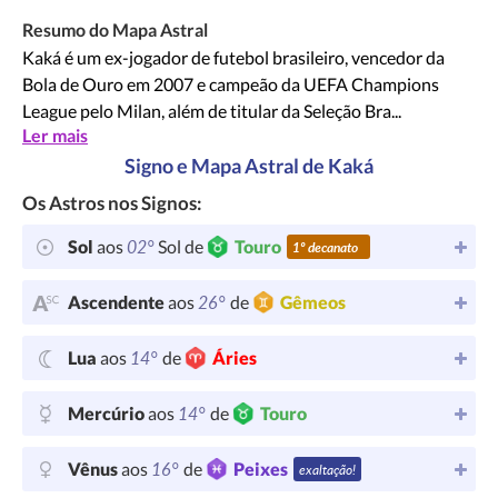
Resumo do Mapa Astral
Kaká é um ex-jogador de futebol brasileiro, vencedor da
Bola de Ouro em 2007 e campeão da UEFA Champions
League pelo Milan, além de titular da Seleção Bra...
Ler mais
Signo e Mapa Astral de Kaká
Os Astros nos Signos:
02°
Sol
aos
Sol de
Touro
1º decanato
26°
Ascendente
aos
de
Gêmeos
14°
Lua
aos
de
Áries
14°
Mercúrio
aos
de
Touro
16°
Vênus
aos
de
Peixes
exaltação!