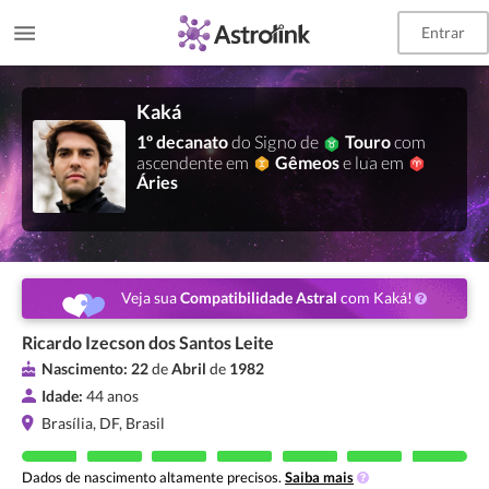
Entrar
Kaká
1º decanato
do Signo de
Touro
com
ascendente em
Gêmeos
e lua em
Áries
Veja sua
Compatibilidade Astral
com Kaká!
Ricardo Izecson dos Santos Leite
Nascimento:
22
de
Abril
de
1982
Idade:
44 anos
Brasília, DF, Brasil
Dados de nascimento altamente precisos.
Saiba mais