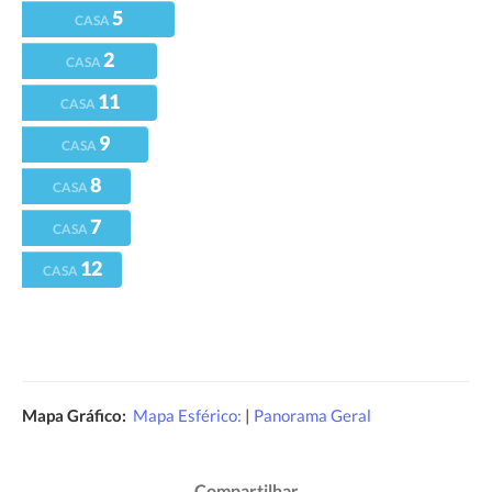
5
CASA
2
CASA
11
CASA
9
CASA
8
CASA
7
CASA
12
CASA
Mapa Gráfico:
Mapa Esférico:
|
Panorama Geral
Compartilhar