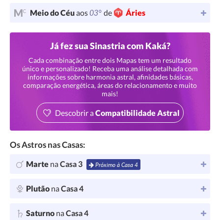
03°
Meio do Céu
aos
de
Áries
Já fez sua Sinastria com Kaká?
Cada combinação entre dois Mapas tem um resultado
único e personalizado! Receba uma análise detalhada com
informações sobre harmonia astral, afinidades básicas,
comparação energética, áreas do relacionamento e muito
mais!
Descobrir a
Compatibilidade Astral
Os Astros nas Casas:
Marte
na
Casa 3
Próximo à Casa 4
Plutão
na
Casa 4
Saturno
na
Casa 4