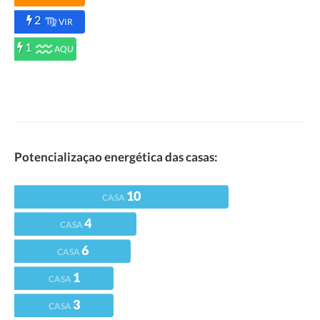
2
VIR
1
AQU
Potencializaçao energética das casas:
10
CASA
4
CASA
6
CASA
1
CASA
3
CASA