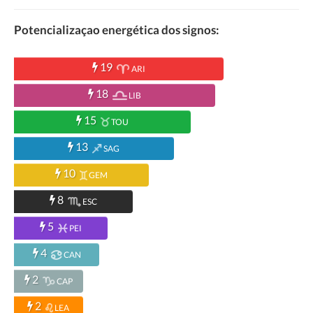
Potencializaçao energética dos signos:
19
ARI
18
LIB
15
TOU
13
SAG
10
GEM
8
ESC
5
PEI
4
CAN
2
CAP
2
LEA