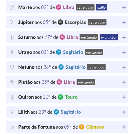
02°
Marte
aos
de
Libra
retrógrado
exílio
05°
Júpiter
aos
de
Escorpião
retrógrado
17°
Saturno
aos
de
Libra
retrógrado
exaltação!
03°
Urano
aos
de
Sagitário
retrógrado
26°
Netuno
aos
de
Sagitário
retrógrado
25°
Plutão
aos
de
Libra
retrógrado
21°
Quiron
aos
de
Touro
23°
Lilith
aos
de
Sagitário
09°
Parte da Fortuna
aos
de
Gêmeos