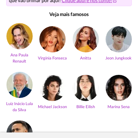
que vão brilhar por aqui!
Clique aqui e nos conte!
Veja mais famosos
Ana Paula
Virgínia Fonseca
Anitta
Jeon Jungkook
Renault
Luiz Inácio Lula
Michael Jackson
Billie Eilish
Marina Sena
da Silva