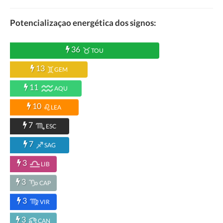
Potencializaçao energética dos signos:
36
TOU
13
GEM
11
AQU
10
LEA
7
ESC
7
SAG
3
LIB
3
CAP
3
VIR
3
CAN