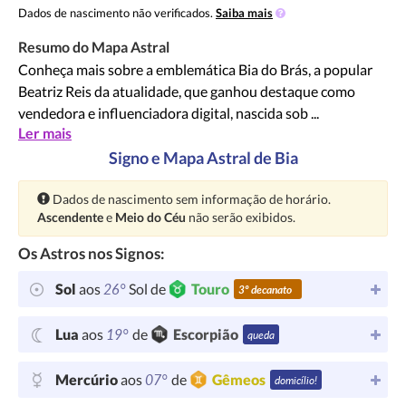
Dados de nascimento não verificados.
Saiba mais
Resumo do Mapa Astral
Conheça mais sobre a emblemática Bia do Brás, a popular
Beatriz Reis da atualidade, que ganhou destaque como
vendedora e influenciadora digital, nascida sob ...
Ler mais
Signo e Mapa Astral de Bia
Atenção:
Dados de nascimento sem informação de horário.
Ascendente
e
Meio do Céu
não serão exibidos.
Os Astros nos Signos:
26°
Sol
aos
Sol de
Touro
3º decanato
19°
Lua
aos
de
Escorpião
queda
07°
Mercúrio
aos
de
Gêmeos
domicílio!