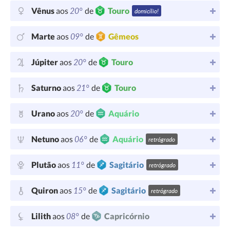
20°
Vênus
aos
de
Touro
domicílio!
09°
Marte
aos
de
Gêmeos
20°
Júpiter
aos
de
Touro
21°
Saturno
aos
de
Touro
20°
Urano
aos
de
Aquário
06°
Netuno
aos
de
Aquário
retrógrado
11°
Plutão
aos
de
Sagitário
retrógrado
15°
Quiron
aos
de
Sagitário
retrógrado
08°
Lilith
aos
de
Capricórnio