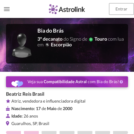
Entrar
Bia do Brás
3º decanato
do Signo de
Touro
com lua
em
Escorpião
Veja sua
Compatibilidade Astral
com Bia do Brás!
Beatriz Reis Brasil
Atriz, vendedora e influenciadora digital
Nascimento:
17
de
Maio
de
2000
Idade:
26 anos
Guarulhos, SP, Brasil