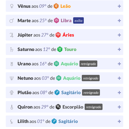
09°
Vênus
aos
de
Leão
25°
Marte
aos
de
Libra
exílio
27°
Júpiter
aos
de
Áries
12°
Saturno
aos
de
Touro
16°
Urano
aos
de
Aquário
retrógrado
03°
Netuno
aos
de
Aquário
retrógrado
08°
Plutão
aos
de
Sagitário
retrógrado
29°
Quiron
aos
de
Escorpião
retrógrado
01°
Lilith
aos
de
Sagitário