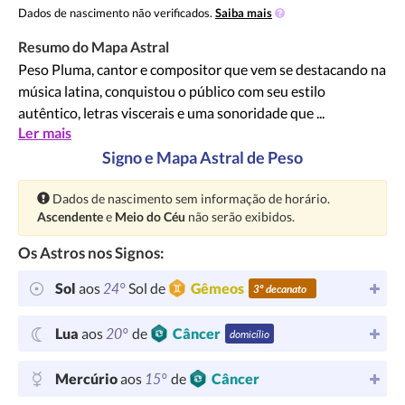
Dados de nascimento não verificados.
Saiba mais
Resumo do Mapa Astral
Peso Pluma, cantor e compositor que vem se destacando na
música latina, conquistou o público com seu estilo
autêntico, letras viscerais e uma sonoridade que ...
Ler mais
Signo e Mapa Astral de Peso
Atenção:
Dados de nascimento sem informação de horário.
Ascendente
e
Meio do Céu
não serão exibidos.
Os Astros nos Signos:
24°
Sol
aos
Sol de
Gêmeos
3º decanato
20°
Lua
aos
de
Câncer
domicílio
15°
Mercúrio
aos
de
Câncer