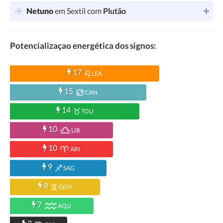
Netuno
em Sextil com
Plutão
Potencializaçao energética dos signos:
17
LEA
15
CAN
14
TOU
10
LIB
10
ARI
9
SAG
8
GEM
7
AQU