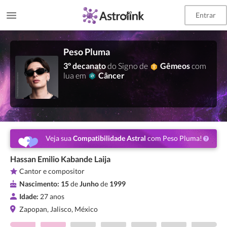
Entrar
Peso Pluma
3º decanato
do Signo de
Gêmeos
com
lua em
Câncer
Veja sua
Compatibilidade Astral
com Peso Pluma!
Hassan Emilio Kabande Laija
Cantor e compositor
Nascimento:
15
de
Junho
de
1999
Idade:
27 anos
Zapopan, Jalisco, México