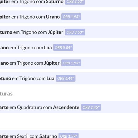
piter
em Trígono com
Saturno
ORB
3.53°
piter
em Trígono com
Urano
ORB
1.93°
turno
em Trígono com
Júpiter
ORB
3.53°
ano
em Trígono com
Lua
ORB
5.04°
ano
em Trígono com
Júpiter
ORB
1.93°
tuno
em Trígono com
Lua
ORB
6.44°
turas
rte
em Quadratura com
Ascendente
ORB
3.45°
rte
em Sextil com
Saturno
ORB
1.57°