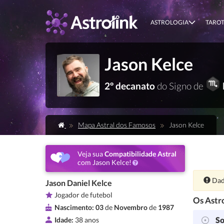
ASTROLOGIA
TARO
Jason Kelce
2º decanato
do Signo de
Mapa Astral dos Famosos
Jason Kelce
Veja sua
Compatibilidade Astral
com Jason Kelce!
Ate
Dad
Jason Daniel Kelce
Jogador de futebol
Os Astro
Nascimento:
03
de
Novembro
de
1987
So
Idade:
38 anos