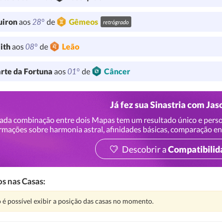
28°
uiron
aos
de
Gêmeos
retrógrado
08°
lith
aos
de
Leão
01°
rte da Fortuna
aos
de
Câncer
Já fez sua Sinastria com Jas
ada combinação entre dois Mapas tem um resultado único e perso
rmações sobre harmonia astral, afinidades básicas, comparação en
Descobrir a
Compatibilid
s nas Casas:
nção:
 é possível exibir a posição das casas no momento.