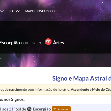
T
BLOG
MAPAS DOS FAMOSOS
Escorpião
com lua em
Áries
Signo e Mapa Astral 
nção:
os de nascimento sem informação de horário.
Ascendente
e
Meio do Cé
s nos Signos:
11°
l
aos
Sol de
Escorpião
2º decanato