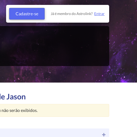
Cadastre-se
Já é membro do Astrolink?
Entrar
de Jason
u
não serão exibidos.