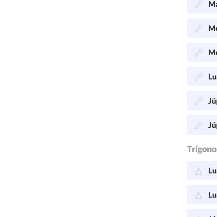
Ma
Me
Me
Lu
Jú
Jú
Trígono
Lu
Lu