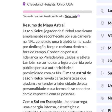
Cleveland Heights, Ohio, USA
L
Dados de nascimento não verificados.
Saiba mais
M
Resumo do Mapa Astral
Jason Kelce
, jogador de futebol americano
V
amplamente reconhecido por sua carreira
na NFL, construiu uma trajetória marcada
por dedicação, força e carisma dentro e
M
fora de campo. Conhecido por sua
liderança no Philadelphia Eagles, o atleta
Jú
também se tornou uma figura querida pelo
público por sua autenticidade e
proximidade com os fãs. O
mapa astral de
Sa
Jason Kelce
revela características que
ajudam a entender a intensidade de sua
U
personalidade e sua forma de se conectar
com o esporte e com as pessoas.
N
Com o
Sol em Escorpião
, Jason carrega
uma energia intensa, estratégica e
Pl