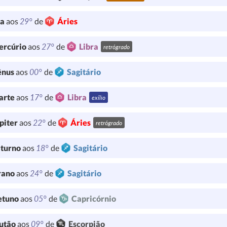
29°
ua
aos
de
Áries
27°
ercúrio
aos
de
Libra
retrógrado
00°
ênus
aos
de
Sagitário
17°
arte
aos
de
Libra
exílio
22°
piter
aos
de
Áries
retrógrado
18°
turno
aos
de
Sagitário
24°
rano
aos
de
Sagitário
05°
etuno
aos
de
Capricórnio
09°
utão
aos
de
Escorpião