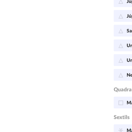
Jú
Jú
Sa
Ur
Ur
Ne
Quadra
Ma
Sextils
Ma