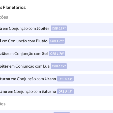
s Planetários:
ções
a
em Conjunção com
Júpiter
ORB
6.97°
l
em Conjunção com
Plutão
ORB
1.76°
utão
em Conjunção com
Sol
ORB
1.76°
piter
em Conjunção com
Lua
ORB
6.97°
turno
em Conjunção com
Urano
ORB
5.45°
ano
em Conjunção com
Saturno
ORB
5.45°
ões