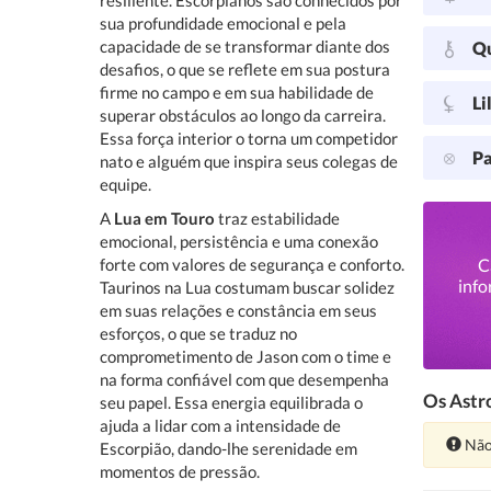
resiliente. Escorpianos são conhecidos por
sua profundidade emocional e pela
capacidade de se transformar diante dos
Q
desafios, o que se reflete em sua postura
firme no campo e em sua habilidade de
Li
superar obstáculos ao longo da carreira.
Essa força interior o torna um competidor
Pa
nato e alguém que inspira seus colegas de
equipe.
A
Lua em Touro
traz estabilidade
emocional, persistência e uma conexão
forte com valores de segurança e conforto.
C
info
Taurinos na Lua costumam buscar solidez
em suas relações e constância em seus
esforços, o que se traduz no
comprometimento de Jason com o time e
na forma confiável com que desempenha
Os Astro
seu papel. Essa energia equilibrada o
ajuda a lidar com a intensidade de
Ate
Não
Escorpião, dando-lhe serenidade em
momentos de pressão.