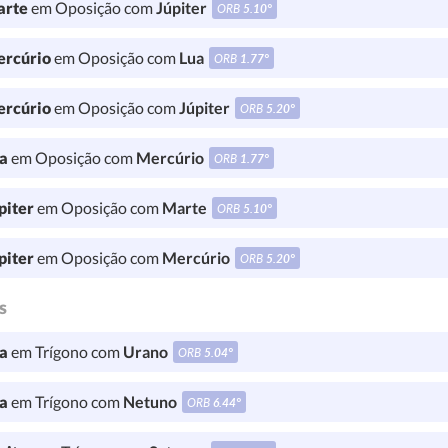
rte
em Oposição com
Júpiter
ORB
5.10°
rcúrio
em Oposição com
Lua
ORB
1.77°
rcúrio
em Oposição com
Júpiter
ORB
5.20°
a
em Oposição com
Mercúrio
ORB
1.77°
piter
em Oposição com
Marte
ORB
5.10°
piter
em Oposição com
Mercúrio
ORB
5.20°
s
a
em Trígono com
Urano
ORB
5.04°
a
em Trígono com
Netuno
ORB
6.44°