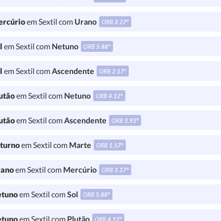
rcúrio
em Sextil com
Urano
ORB
3.27°
l
em Sextil com
Netuno
ORB
5.88°
l
em Sextil com
Ascendente
ORB
2.17°
utão
em Sextil com
Netuno
ORB
4.12°
utão
em Sextil com
Ascendente
ORB
3.93°
turno
em Sextil com
Marte
ORB
1.57°
ano
em Sextil com
Mercúrio
ORB
3.27°
tuno
em Sextil com
Sol
ORB
5.88°
tuno
em Sextil com
Plutão
ORB
4.12°