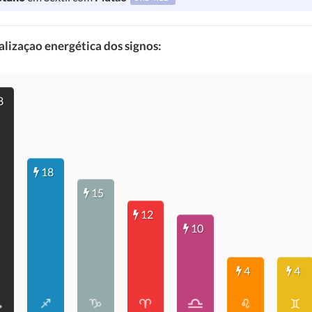
lizaçao energética dos signos:
8
18
15
12
10
4
4