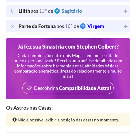
13°
Lilith
aos
de
Sagitário
10°
Parte da Fortuna
aos
de
Virgem
Já fez sua Sinastria com Stephen Colbert?
Cada combinação entre dois Mapas tem um resultado
único e personalizado! Receba uma análise detalhada com
informações sobre harmonia astral, afinidades básicas,
comparação energética, áreas do relacionamento e muito
mais!
Descobrir a
Compatibilidade Astral
Os Astros nas Casas:
Atenção:
Não é possível exibir a posição das casas no momento.