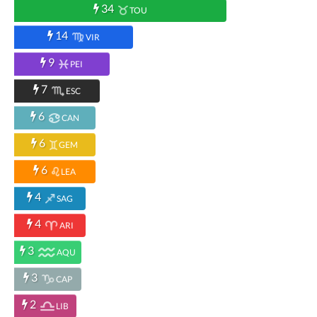
34
TOU
14
VIR
9
PEI
7
ESC
6
CAN
6
GEM
6
LEA
4
SAG
4
ARI
3
AQU
3
CAP
2
LIB