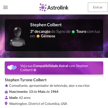
Entrar
Stephen Colbert
3º decanato
do Signo de
Touro
com lua
em
Gêmeos
Veja sua
Compatibilidade Astral
com Stephen
Colbert!
Stephen Tyrone Colbert
Comediante, apresentador de televisão, ator e escritor
Nascimento:
13
de
Maio
de
1964
Idade:
62 anos
Washington, District of Columbia, USA