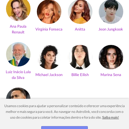
Ana Paula
Virgínia Fonseca
Anitta
Jeon Jungkook
Renault
Luiz Inácio Lula
Michael Jackson
Billie Eilish
Marina Sena
da Silva
Usamos cookies para ajudar a personalizar conteúdo e oferecer uma experiência
melhor e mais segura para você. Ao navegar no Astrolink, você concorda com o
Neymar Jr
uso de cookies para coletar informações dentro e fora do site.
Saiba mais!