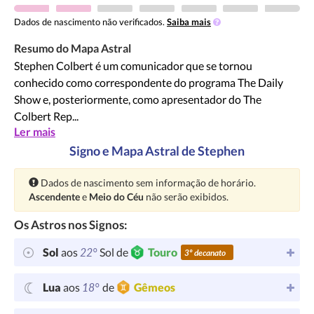
Dados de nascimento não verificados.
Saiba mais
Resumo do Mapa Astral
Stephen Colbert é um comunicador que se tornou
conhecido como correspondente do programa The Daily
Show e, posteriormente, como apresentador do The
Colbert Rep...
Ler mais
Signo e Mapa Astral de Stephen
Atenção:
Dados de nascimento sem informação de horário.
Ascendente
e
Meio do Céu
não serão exibidos.
Os Astros nos Signos:
22°
Sol
aos
Sol de
Touro
3º decanato
18°
Lua
aos
de
Gêmeos