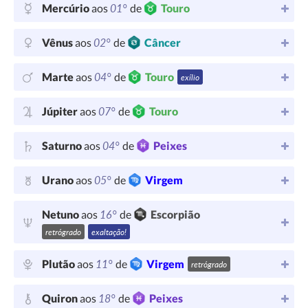
01°
Mercúrio
aos
de
Touro
02°
Vênus
aos
de
Câncer
04°
Marte
aos
de
Touro
exílio
07°
Júpiter
aos
de
Touro
04°
Saturno
aos
de
Peixes
05°
Urano
aos
de
Virgem
16°
Netuno
aos
de
Escorpião
retrógrado
exaltação!
11°
Plutão
aos
de
Virgem
retrógrado
18°
Quiron
aos
de
Peixes