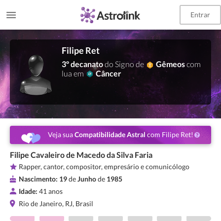
Entrar
Filipe Ret
3º decanato
do Signo de
Gêmeos
com
lua em
Câncer
Veja sua
Compatibilidade Astral
com Filipe Ret!
Filipe Cavaleiro de Macedo da Silva Faria
Rapper, cantor, compositor, empresário e comunicólogo
Nascimento:
19
de
Junho
de
1985
Idade:
41 anos
Rio de Janeiro, RJ, Brasil