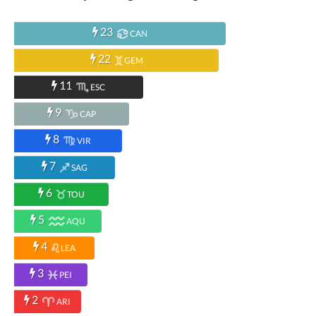
23
CAN
22
GEM
11
ESC
9
CAP
8
VIR
7
SAG
6
TOU
5
AQU
4
LEA
3
PEI
2
ARI