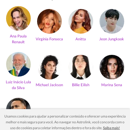
Ana Paula
Virgínia Fonseca
Anitta
Jeon Jungkook
Renault
Luiz Inácio Lula
Michael Jackson
Billie Eilish
Marina Sena
da Silva
Usamos cookies para ajudar a personalizar conteúdo e oferecer uma experiência
melhor e mais segura para você. Ao navegar no Astrolink, você concorda com o
Neymar Jr
uso de cookies para coletar informações dentro e fora do site.
Saiba mais!