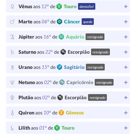
12°
Vênus
aos
de
Touro
domicílio!
06°
Marte
aos
de
Câncer
queda
16°
Júpiter
aos
de
Aquário
retrógrado
22°
Saturno
aos
de
Escorpião
retrógrado
15°
Urano
aos
de
Sagitário
retrógrado
02°
Netuno
aos
de
Capricórnio
retrógrado
02°
Plutão
aos
de
Escorpião
retrógrado
10°
Quiron
aos
de
Gêmeos
01°
Lilith
aos
de
Touro