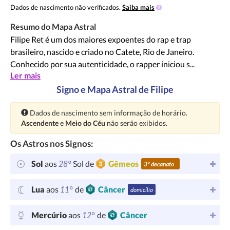
Dados de nascimento não verificados.
Saiba mais
Resumo do Mapa Astral
Filipe Ret é um dos maiores expoentes do rap e trap
brasileiro, nascido e criado no Catete, Rio de Janeiro.
Conhecido por sua autenticidade, o rapper iniciou s...
Ler mais
Signo e Mapa Astral de Filipe
Atenção:
Dados de nascimento sem informação de horário.
Ascendente
e
Meio do Céu
não serão exibidos.
Os Astros nos Signos:
28°
Sol
aos
Sol de
Gêmeos
3º decanato
11°
Lua
aos
de
Câncer
domicílio
12°
Mercúrio
aos
de
Câncer