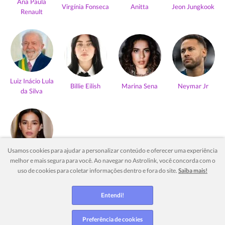
Ana Paula
Virgínia Fonseca
Anitta
Jeon Jungkook
Renault
Luiz Inácio Lula
Billie Eilish
Marina Sena
Neymar Jr
da Silva
Usamos cookies para ajudar a personalizar conteúdo e oferecer uma experiência
Bruna
melhor e mais segura para você. Ao navegar no Astrolink, você concorda com o
Marquezine
uso de cookies para coletar informações dentro e fora do site.
Saiba mais!
Ver mais
Entendi!
Preferência de cookies