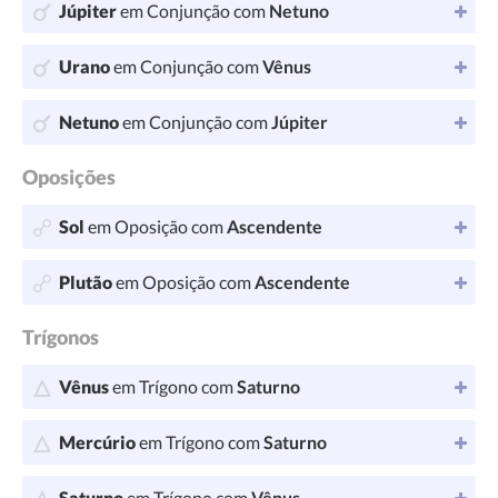
Júpiter
em Conjunção com
Netuno
Urano
em Conjunção com
Vênus
Netuno
em Conjunção com
Júpiter
Oposições
Sol
em Oposição com
Ascendente
Plutão
em Oposição com
Ascendente
Trígonos
Vênus
em Trígono com
Saturno
Mercúrio
em Trígono com
Saturno
Saturno
em Trígono com
Vênus