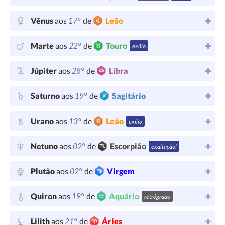
17°
Vênus
aos
de
Leão
22°
Marte
aos
de
Touro
exílio
28°
Júpiter
aos
de
Libra
19°
Saturno
aos
de
Sagitário
13°
Urano
aos
de
Leão
exílio
02°
Netuno
aos
de
Escorpião
exaltação!
02°
Plutão
aos
de
Virgem
19°
Quiron
aos
de
Aquário
retrógrado
21°
Lilith
aos
de
Áries