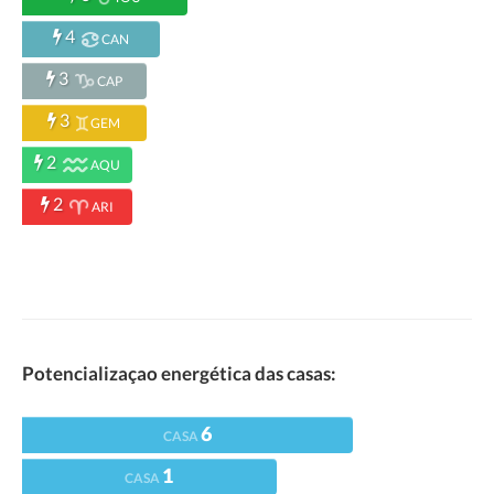
4
CAN
3
CAP
3
GEM
2
AQU
2
ARI
Potencializaçao energética das casas:
6
CASA
1
CASA