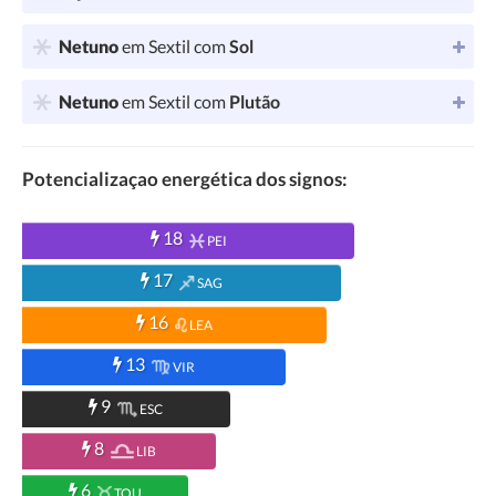
Netuno
em Sextil com
Sol
Netuno
em Sextil com
Plutão
Potencializaçao energética dos signos:
18
PEI
17
SAG
16
LEA
13
VIR
9
ESC
8
LIB
6
TOU