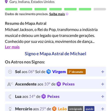
Gary, Indiana, Estados Unidos
Dados de nascimento precisos.
Saiba mais
Resumo do Mapa Astral
Michael Jackson, o Rei do Pop, transformou a indústria
musical e deixou um legado que transcende gerações.
Conhecido por sua voz única, movimentos de dança...
Ler mais
Signo e Mapa Astral de Michael
Os Astros nos Signos:
06°
Sol
aos
Sol de
Virgem
1º decanato
10°
Ascendente
aos
de
Peixes
14°
Lua
aos
de
Peixes
25°
Mercúrio
aos
de
Leão
retrógrado
queda