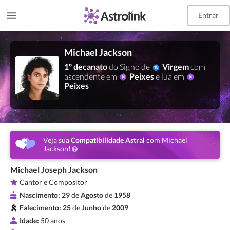
Entrar
Michael Jackson
1º decanato
do Signo de
Virgem
com
ascendente em
Peixes
e lua em
Peixes
Veja sua
Compatibilidade Astral
com Michael
Jackson!
Michael Joseph Jackson
Cantor e Compositor
Nascimento:
29
de
Agosto
de
1958
Falecimento:
25
de
Junho
de
2009
Idade:
50 anos