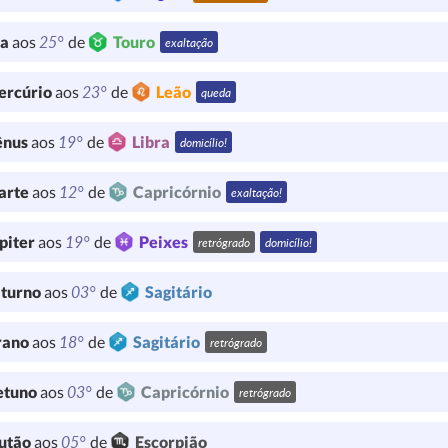
25°
ua
aos
de
Touro
exaltação
23°
ercúrio
aos
de
Leão
queda
19°
ênus
aos
de
Libra
domicílio!
12°
arte
aos
de
Capricórnio
exaltação!
19°
piter
aos
de
Peixes
retrógrado
domicílio!
03°
turno
aos
de
Sagitário
18°
rano
aos
de
Sagitário
retrógrado
03°
etuno
aos
de
Capricórnio
retrógrado
05°
utão
aos
de
Escorpião