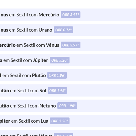
nus
em Sextil com
Mercúrio
ORB
3.97°
nus
em Sextil com
Urano
ORB
0.76°
rcúrio
em Sextil com
Vênus
ORB
3.97°
a
em Sextil com
Júpiter
ORB
5.20°
l
em Sextil com
Plutão
ORB
1.96°
utão
em Sextil com
Sol
ORB
1.96°
utão
em Sextil com
Netuno
ORB
1.90°
piter
em Sextil com
Lua
ORB
5.20°
ano
em Sextil com
Vênus