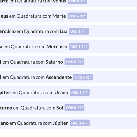
rte
em Quadratura com
Vênus
ORB
6.31°
nus
em Quadratura com
Marte
ORB
6.31°
rcúrio
em Quadratura com
Lua
ORB
1.94°
a
em Quadratura com
Mercúrio
ORB
1.94°
l
em Quadratura com
Saturno
ORB
0.29°
l
em Quadratura com
Ascendente
ORB
6.81°
piter
em Quadratura com
Urano
ORB
1.47°
turno
em Quadratura com
Sol
ORB
0.29°
ano
em Quadratura com
Júpiter
ORB
1.47°