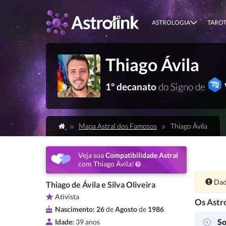
ASTROLOGIA
TARO
Thiago Ávila
1º decanato
do Signo de
Mapa Astral dos Famosos
Thiago Ávila
Veja sua
Compatibilidade Astral
com Thiago Ávila!
Ate
Dad
Thiago de Ávila e Silva Oliveira
Ativista
Os Astro
Nascimento:
26
de
Agosto
de
1986
So
Idade:
39 anos