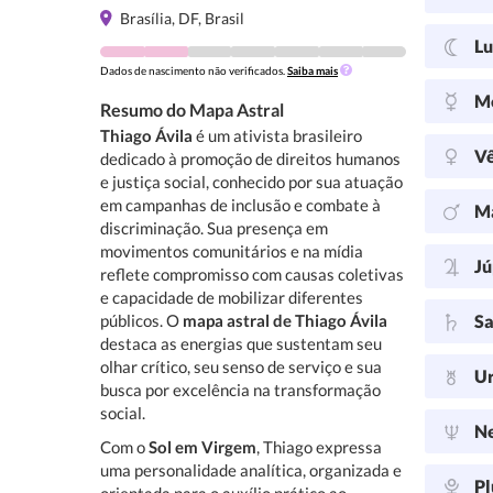
Brasília, DF, Brasil
L
Dados de nascimento não verificados.
Saiba mais
M
Resumo do Mapa Astral
Thiago Ávila
é um ativista brasileiro
V
dedicado à promoção de direitos humanos
e justiça social, conhecido por sua atuação
em campanhas de inclusão e combate à
M
discriminação. Sua presença em
movimentos comunitários e na mídia
Jú
reflete compromisso com causas coletivas
e capacidade de mobilizar diferentes
públicos. O
mapa astral de Thiago Ávila
Sa
destaca as energias que sustentam seu
olhar crítico, seu senso de serviço e sua
U
busca por excelência na transformação
social.
N
Com o
Sol em Virgem
, Thiago expressa
uma personalidade analítica, organizada e
Pl