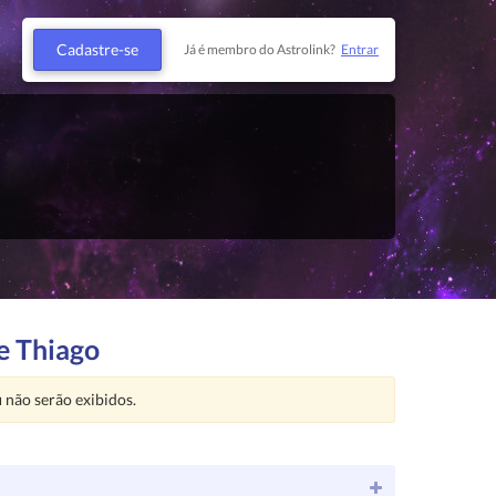
Cadastre-se
Já é membro do Astrolink?
Entrar
e Thiago
u
não serão exibidos.