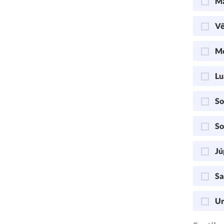
Ma
Vê
Me
Lu
So
So
Jú
Sa
Ur