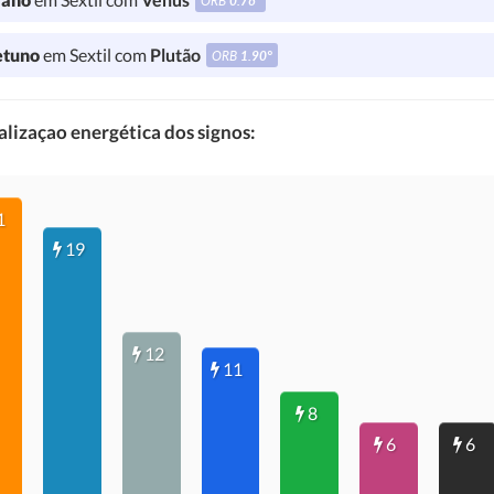
ORB
0.76°
tuno
em Sextil com
Plutão
ORB
1.90°
lizaçao energética dos signos:
1
19
12
11
8
6
6