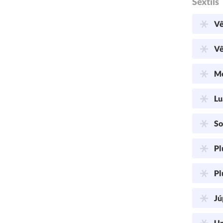
Sextils
Vê
Vê
Me
Lu
So
Pl
Pl
Jú
Ur