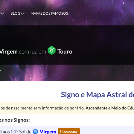
T
BLOG
MAPAS DOS FAMOSOS
Virgem
com lua em
Touro
Signo e Mapa Astral d
nção:
os de nascimento sem informação de horário.
Ascendente
e
Meio do Cé
s nos Signos:
03°
l
aos
Sol de
Virgem
1º decanato