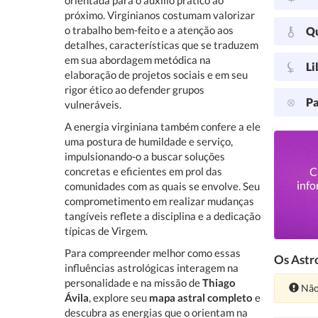
orientada para o auxílio prático ao
próximo. Virginianos costumam valorizar
o trabalho bem-feito e a atenção aos
Q
detalhes, características que se traduzem
em sua abordagem metódica na
Li
elaboração de projetos sociais e em seu
rigor ético ao defender grupos
Pa
vulneráveis.
A energia virginiana também confere a ele
uma postura de humildade e serviço,
impulsionando-o a buscar soluções
concretas e eficientes em prol das
C
info
comunidades com as quais se envolve. Seu
comprometimento em realizar mudanças
tangíveis reflete a disciplina e a dedicação
típicas de Virgem.
Para compreender melhor como essas
Os Astro
influências astrológicas interagem na
personalidade e na missão de
Thiago
Ate
Não
Ávila
, explore seu
mapa astral completo
e
descubra as energias que o orientam na