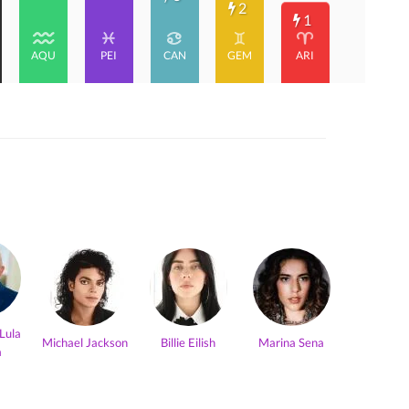
2
1
AQU
PEI
CAN
GEM
ARI
 Lula
Michael Jackson
Billie Eilish
Marina Sena
a