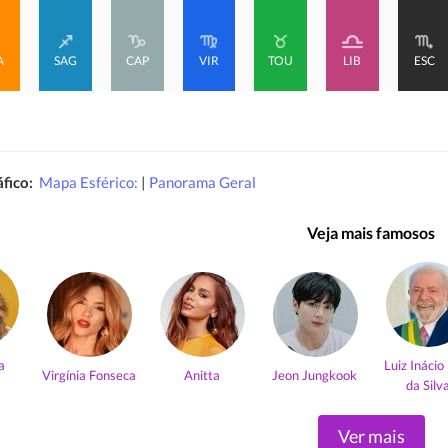
A
SAG
CAP
VIR
TOU
LIB
ESC
fico:
Mapa Esférico:
|
Panorama Geral
Veja mais famosos
a
Luiz Inácio
Virgínia Fonseca
Anitta
Jeon Jungkook
da Silv
Ver mais