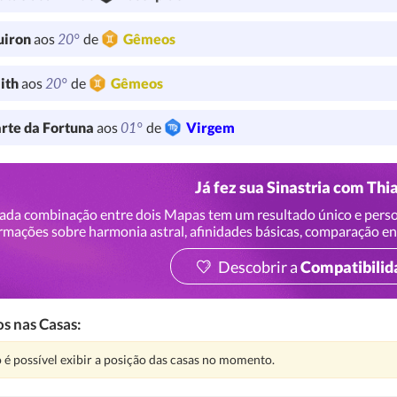
20°
uiron
aos
de
Gêmeos
20°
lith
aos
de
Gêmeos
01°
rte da Fortuna
aos
de
Virgem
Já fez sua Sinastria com Thi
ada combinação entre dois Mapas tem um resultado único e perso
rmações sobre harmonia astral, afinidades básicas, comparação en
Descobrir a
Compatibilid
s nas Casas:
nção:
 é possível exibir a posição das casas no momento.