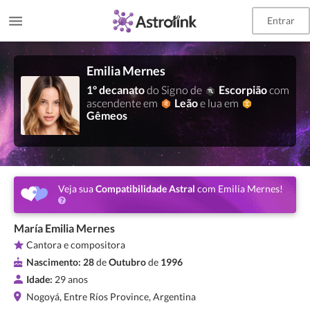
Entrar
Emilia Mernes
1º decanato
do Signo de
Escorpião
com
ascendente em
Leão
e lua em
Gêmeos
Veja sua
Compatibilidade Astral
com Emilia Mernes!
María Emilia Mernes
Cantora e compositora
Nascimento:
28
de
Outubro
de
1996
Idade:
29 anos
Nogoyá, Entre Ríos Province, Argentina