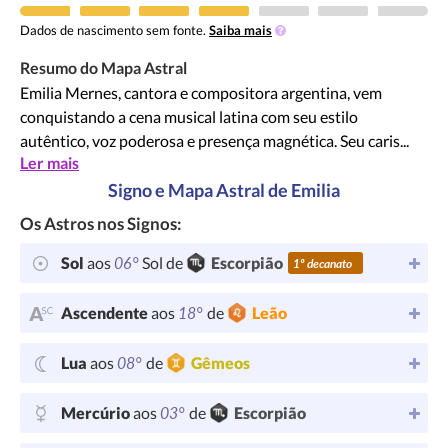
Dados de nascimento sem fonte.
Saiba mais
Resumo do Mapa Astral
Emilia Mernes, cantora e compositora argentina, vem
conquistando a cena musical latina com seu estilo
autêntico, voz poderosa e presença magnética. Seu caris...
Ler mais
Signo e Mapa Astral de Emilia
Os Astros nos Signos:
06°
Sol
aos
Sol de
Escorpião
1º decanato
18°
Ascendente
aos
de
Leão
08°
Lua
aos
de
Gêmeos
03°
Mercúrio
aos
de
Escorpião