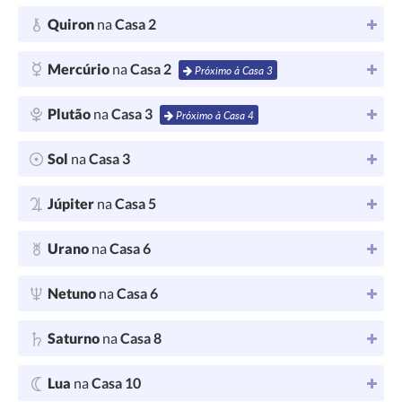
Quiron
na
Casa 2
Mercúrio
na
Casa 2
Próximo à Casa 3
Plutão
na
Casa 3
Próximo à Casa 4
Sol
na
Casa 3
Júpiter
na
Casa 5
Urano
na
Casa 6
Netuno
na
Casa 6
Saturno
na
Casa 8
Lua
na
Casa 10