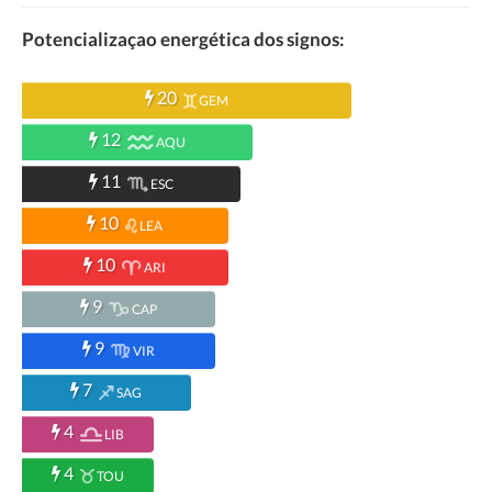
Potencializaçao energética dos signos:
20
GEM
12
AQU
11
ESC
10
LEA
10
ARI
9
CAP
9
VIR
7
SAG
4
LIB
4
TOU