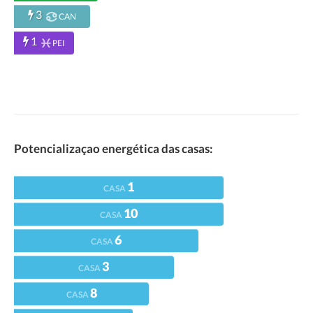
3
CAN
1
PEI
Potencializaçao energética das casas:
1
CASA
10
CASA
6
CASA
3
CASA
8
CASA