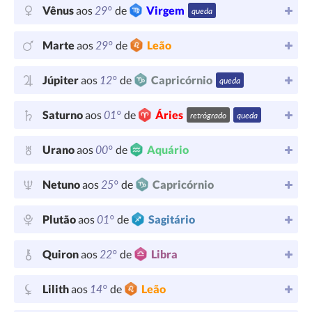
29°
Vênus
aos
de
Virgem
queda
29°
Marte
aos
de
Leão
12°
Júpiter
aos
de
Capricórnio
queda
01°
Saturno
aos
de
Áries
retrógrado
queda
00°
Urano
aos
de
Aquário
25°
Netuno
aos
de
Capricórnio
01°
Plutão
aos
de
Sagitário
22°
Quiron
aos
de
Libra
14°
Lilith
aos
de
Leão