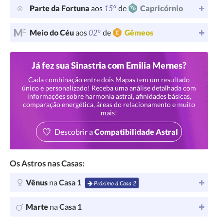
15°
Parte da Fortuna
aos
de
Capricórnio
02°
Meio do Céu
aos
de
Gêmeos
Já fez sua Sinastria com Emilia Mernes?
Cada combinação entre dois Mapas tem um resultado
único e personalizado! Receba uma análise detalhada com
informações sobre harmonia astral, afinidades básicas,
comparação energética, áreas do relacionamento e muito
mais!
Descobrir a
Compatibilidade Astral
Os Astros nas Casas:
Vênus
na
Casa 1
Próximo à Casa 2
Marte
na
Casa 1