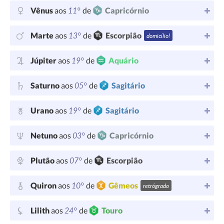
11°
Vênus
aos
de
Capricórnio
13°
Marte
aos
de
Escorpião
domicílio!
19°
Júpiter
aos
de
Aquário
05°
Saturno
aos
de
Sagitário
19°
Urano
aos
de
Sagitário
03°
Netuno
aos
de
Capricórnio
07°
Plutão
aos
de
Escorpião
10°
Quiron
aos
de
Gêmeos
retrógrado
24°
Lilith
aos
de
Touro