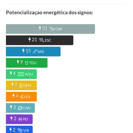
Potencializaçao energética dos signos:
31
CAP
21
ESC
15
SAG
9
TOU
4
AQU
4
GEM
4
LEA
3
CAN
2
PEI
2
VIR