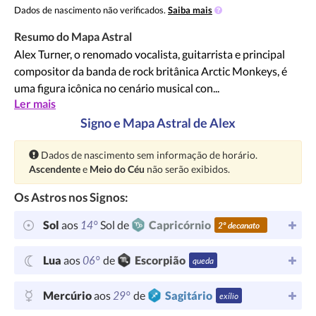
Dados de nascimento não verificados.
Saiba mais
Resumo do Mapa Astral
Alex Turner, o renomado vocalista, guitarrista e principal
compositor da banda de rock britânica Arctic Monkeys, é
uma figura icônica no cenário musical con...
Ler mais
Signo e Mapa Astral de Alex
Atenção:
Dados de nascimento sem informação de horário.
Ascendente
e
Meio do Céu
não serão exibidos.
Os Astros nos Signos:
14°
Sol
aos
Sol de
Capricórnio
2º decanato
06°
Lua
aos
de
Escorpião
queda
29°
Mercúrio
aos
de
Sagitário
exílio