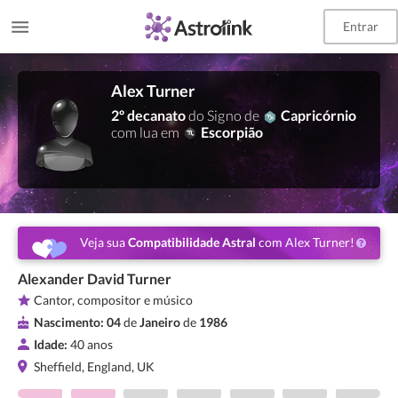
Entrar
Alex Turner
2º decanato
do Signo de
Capricórnio
com lua em
Escorpião
Veja sua
Compatibilidade Astral
com Alex Turner!
Alexander David Turner
Cantor, compositor e músico
Nascimento:
04
de
Janeiro
de
1986
Idade:
40 anos
Sheffield, England, UK