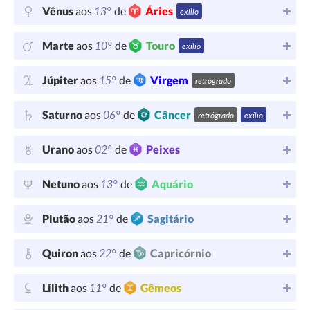
13°
Vênus
aos
de
Áries
exílio
10°
Marte
aos
de
Touro
exílio
15°
Júpiter
aos
de
Virgem
retrógrado
06°
Saturno
aos
de
Câncer
retrógrado
exílio
02°
Urano
aos
de
Peixes
13°
Netuno
aos
de
Aquário
21°
Plutão
aos
de
Sagitário
22°
Quiron
aos
de
Capricórnio
11°
Lilith
aos
de
Gêmeos