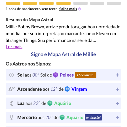
Dados de nascimento sem fonte.
Saiba mais
Resumo do Mapa Astral
Millie Bobby Brown, atriz e produtora, ganhou notoriedade
mundial por sua interpretação marcante como Eleven em
Stranger Things. Sua performance na série da ...
Ler mais
Signo e Mapa Astral de Millie
Os Astros nos Signos:
00°
Sol
aos
Sol de
Peixes
1º decanato
12°
Ascendente
aos
de
Virgem
22°
Lua
aos
de
Aquário
20°
Mercúrio
aos
de
Aquário
exaltação!