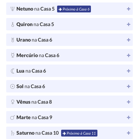
Netuno
na
Casa 5
Próximo à Casa 6
Quiron
na
Casa 5
Urano
na
Casa 6
Mercúrio
na
Casa 6
Lua
na
Casa 6
Sol
na
Casa 6
Vênus
na
Casa 8
Marte
na
Casa 9
Saturno
na
Casa 10
Próximo à Casa 11