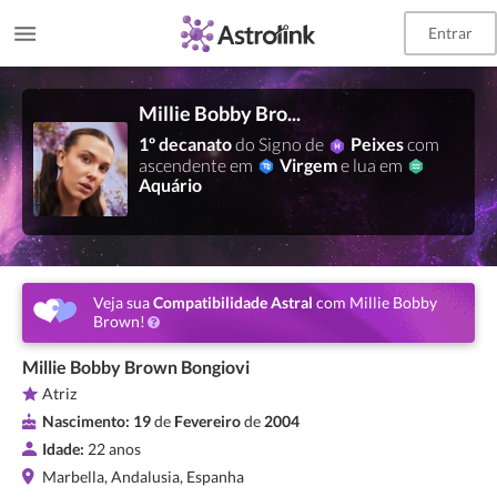
Entrar
Millie Bobby Brown
1º decanato
do Signo de
Peixes
com
ascendente em
Virgem
e lua em
Aquário
Veja sua
Compatibilidade Astral
com Millie Bobby
Brown!
Millie Bobby Brown Bongiovi
Atriz
Nascimento:
19
de
Fevereiro
de
2004
Idade:
22 anos
Marbella, Andalusia, Espanha