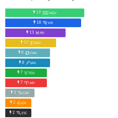
19
AQU
18
VIR
13
PEI
10
GEM
8
CAN
8
SAG
7
TOU
7
ARI
3
CAP
2
LEA
2
ESC