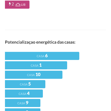
2
LIB
Potencializaçao energética das casas:
6
CASA
1
CASA
10
CASA
5
CASA
4
CASA
9
CASA