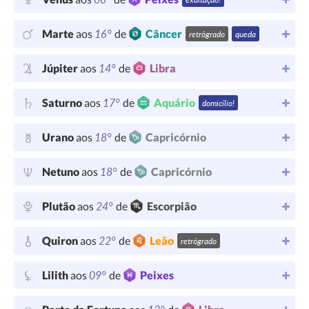
16°
Marte
aos
de
Câncer
retrógrado
queda
14°
Júpiter
aos
de
Libra
17°
Saturno
aos
de
Aquário
domicílio!
18°
Urano
aos
de
Capricórnio
18°
Netuno
aos
de
Capricórnio
24°
Plutão
aos
de
Escorpião
22°
Quiron
aos
de
Leão
retrógrado
09°
Lilith
aos
de
Peixes