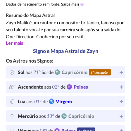
Dados de nascimento sem fonte.
Saiba mais
Resumo do Mapa Astral
Zayn Malik é um cantor e compositor britânico, famoso por
seu talento vocal e por sua carreira solo após sua saída do
One Direction. Conhecido por seu estil...
Ler mais
Signo e Mapa Astral de Zayn
Os Astros nos Signos:
21°
Sol
aos
Sol de
Capricórnio
3º decanato
02°
Ascendente
aos
de
Peixes
01°
Lua
aos
de
Virgem
13°
Mercúrio
aos
de
Capricórnio
08°
Vênus
aos
de
Peixes
exaltação!