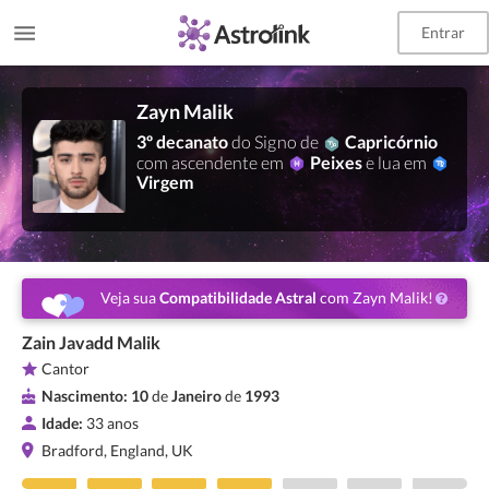
Entrar
Zayn Malik
3º decanato
do Signo de
Capricórnio
com ascendente em
Peixes
e lua em
Virgem
Veja sua
Compatibilidade Astral
com Zayn Malik!
Zain Javadd Malik
Cantor
Nascimento:
10
de
Janeiro
de
1993
Idade:
33 anos
Bradford, England, UK