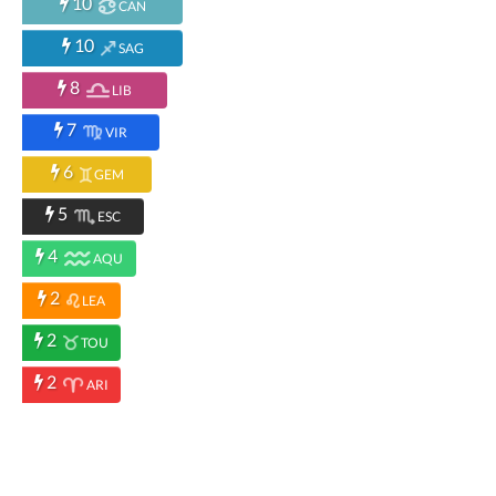
10
CAN
10
SAG
8
LIB
7
VIR
6
GEM
5
ESC
4
AQU
2
LEA
2
TOU
2
ARI