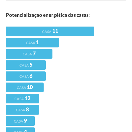
Potencializaçao energética das casas:
11
CASA
1
CASA
7
CASA
5
CASA
6
CASA
10
CASA
12
CASA
8
CASA
9
CASA
4