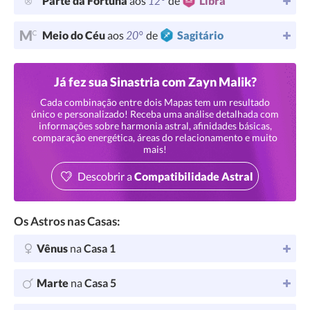
12°
Parte da Fortuna
aos
de
Libra
20°
Meio do Céu
aos
de
Sagitário
Já fez sua Sinastria com Zayn Malik?
Cada combinação entre dois Mapas tem um resultado
único e personalizado! Receba uma análise detalhada com
informações sobre harmonia astral, afinidades básicas,
comparação energética, áreas do relacionamento e muito
mais!
Descobrir a
Compatibilidade Astral
Os Astros nas Casas:
Vênus
na
Casa 1
Marte
na
Casa 5