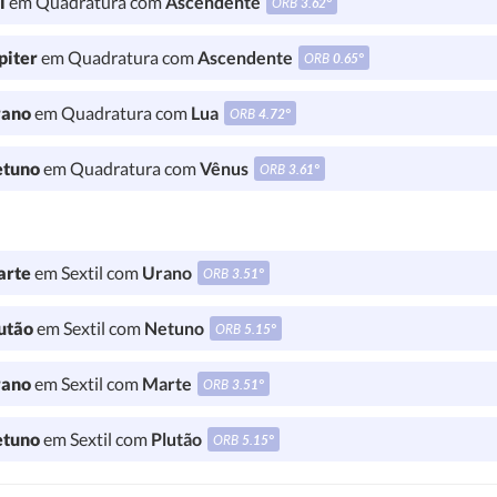
l
em Quadratura com
Ascendente
ORB
3.62°
piter
em Quadratura com
Ascendente
ORB
0.65°
ano
em Quadratura com
Lua
ORB
4.72°
tuno
em Quadratura com
Vênus
ORB
3.61°
rte
em Sextil com
Urano
ORB
3.51°
utão
em Sextil com
Netuno
ORB
5.15°
ano
em Sextil com
Marte
ORB
3.51°
tuno
em Sextil com
Plutão
ORB
5.15°