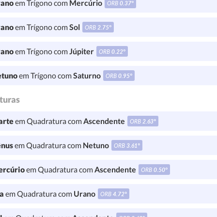
ano
em Trígono com
Mercúrio
ORB
0.37°
ano
em Trígono com
Sol
ORB
2.75°
ano
em Trígono com
Júpiter
ORB
0.22°
tuno
em Trígono com
Saturno
ORB
0.95°
turas
rte
em Quadratura com
Ascendente
ORB
2.63°
nus
em Quadratura com
Netuno
ORB
3.61°
rcúrio
em Quadratura com
Ascendente
ORB
0.50°
a
em Quadratura com
Urano
ORB
4.72°