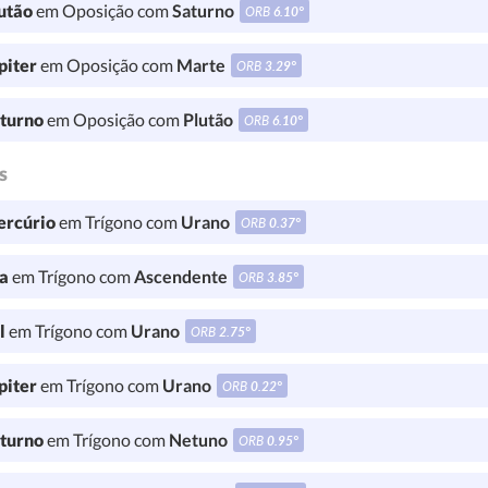
utão
em Oposição com
Saturno
ORB
6.10°
piter
em Oposição com
Marte
ORB
3.29°
turno
em Oposição com
Plutão
ORB
6.10°
s
rcúrio
em Trígono com
Urano
ORB
0.37°
a
em Trígono com
Ascendente
ORB
3.85°
l
em Trígono com
Urano
ORB
2.75°
piter
em Trígono com
Urano
ORB
0.22°
turno
em Trígono com
Netuno
ORB
0.95°