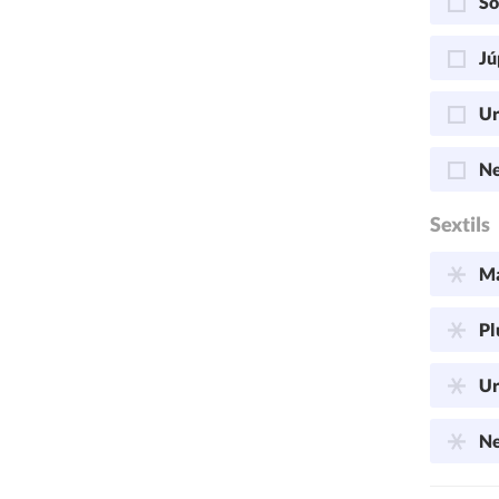
So
Jú
Ur
Ne
Sextils
Ma
Pl
Ur
Ne