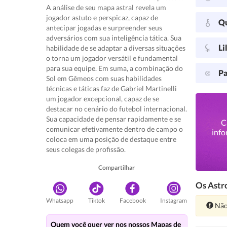
A análise de seu mapa astral revela um
jogador astuto e perspicaz, capaz de
Q
antecipar jogadas e surpreender seus
adversários com sua inteligência tática. Sua
Li
habilidade de se adaptar a diversas situações
o torna um jogador versátil e fundamental
para sua equipe. Em suma, a combinação do
Pa
Sol em Gêmeos com suas habilidades
técnicas e táticas faz de Gabriel Martinelli
um jogador excepcional, capaz de se
destacar no cenário do futebol internacional.
Sua capacidade de pensar rapidamente e se
C
comunicar efetivamente dentro de campo o
info
coloca em uma posição de destaque entre
seus colegas de profissão.
Compartilhar
Os Astro
Whatsapp
Tiktok
Facebook
Instagram
Ate
Não
Quem você quer ver nos nossos Mapas de