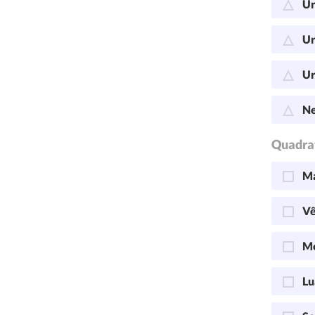
Ur
Ur
Ur
Ne
Quadra
Ma
Vê
Me
Lu