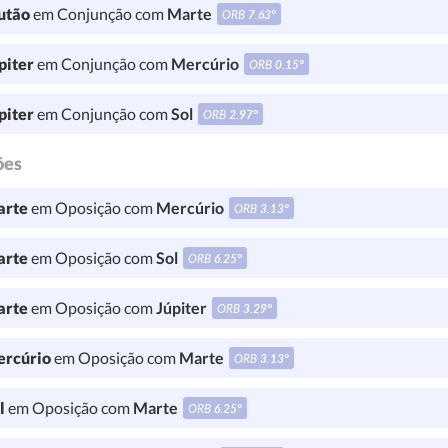
utão
em Conjunção com
Marte
ORB
7.63°
piter
em Conjunção com
Mercúrio
ORB
0.15°
piter
em Conjunção com
Sol
ORB
2.97°
ões
rte
em Oposição com
Mercúrio
ORB
3.13°
rte
em Oposição com
Sol
ORB
6.25°
rte
em Oposição com
Júpiter
ORB
3.29°
rcúrio
em Oposição com
Marte
ORB
3.13°
l
em Oposição com
Marte
ORB
6.25°