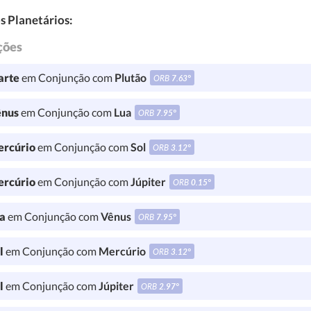
s Planetários:
ções
rte
em Conjunção com
Plutão
ORB
7.63°
nus
em Conjunção com
Lua
ORB
7.95°
rcúrio
em Conjunção com
Sol
ORB
3.12°
rcúrio
em Conjunção com
Júpiter
ORB
0.15°
a
em Conjunção com
Vênus
ORB
7.95°
l
em Conjunção com
Mercúrio
ORB
3.12°
l
em Conjunção com
Júpiter
ORB
2.97°