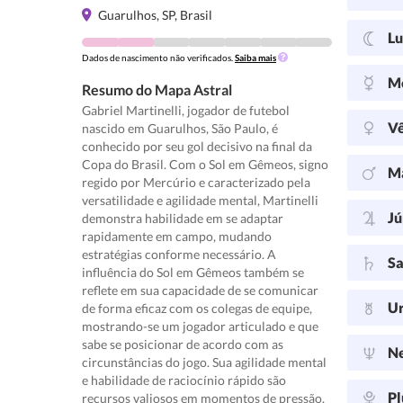
Guarulhos, SP, Brasil
L
Dados de nascimento não verificados.
Saiba mais
M
Resumo do Mapa Astral
Gabriel Martinelli, jogador de futebol
V
nascido em Guarulhos, São Paulo, é
conhecido por seu gol decisivo na final da
Copa do Brasil. Com o Sol em Gêmeos, signo
M
regido por Mercúrio e caracterizado pela
versatilidade e agilidade mental, Martinelli
Jú
demonstra habilidade em se adaptar
rapidamente em campo, mudando
estratégias conforme necessário. A
Sa
influência do Sol em Gêmeos também se
reflete em sua capacidade de se comunicar
U
de forma eficaz com os colegas de equipe,
mostrando-se um jogador articulado e que
sabe se posicionar de acordo com as
N
circunstâncias do jogo. Sua agilidade mental
e habilidade de raciocínio rápido são
Pl
recursos valiosos em momentos de pressão.