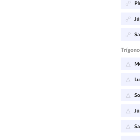
Pl
Jú
Sa
Trígono
Me
Lu
So
Jú
Sa