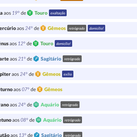
19°
ua
aos
de
Touro
exaltação
24°
ercúrio
aos
de
Gêmeos
retrógrado
domicílio!
12°
ênus
aos
de
Touro
domicílio!
21°
arte
aos
de
Sagitário
retrógrado
24°
piter
aos
de
Gêmeos
exílio
07°
turno
aos
de
Gêmeos
24°
rano
aos
de
Aquário
retrógrado
08°
etuno
aos
de
Aquário
retrógrado
13°
utão
aos
de
Sagitário
retrógrado