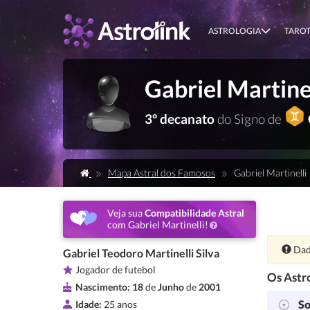
ASTROLOGIA
TARO
Gabriel Martine
3º decanato
do Signo de
Mapa Astral dos Famosos
Gabriel Martinelli
Veja sua
Compatibilidade Astral
com Gabriel Martinelli!
Ate
Dad
Gabriel Teodoro Martinelli Silva
Jogador de futebol
Os Astro
Nascimento:
18
de
Junho
de
2001
So
Idade:
25 anos