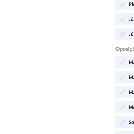
Pl
Jú
Jú
Oposiç
Ma
Ma
Ma
Me
So