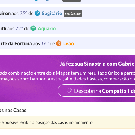
25°
uiron
aos
de
Sagitário
retrógrado
22°
lith
aos
de
Aquário
16°
rte da Fortuna
aos
de
Leão
Já fez sua Sinastria com Gabrie
ada combinação entre dois Mapas tem um resultado único e perso
rmações sobre harmonia astral, afinidades básicas, comparação en
Descobrir a
Compatibilid
s nas Casas:
nção:
 é possível exibir a posição das casas no momento.