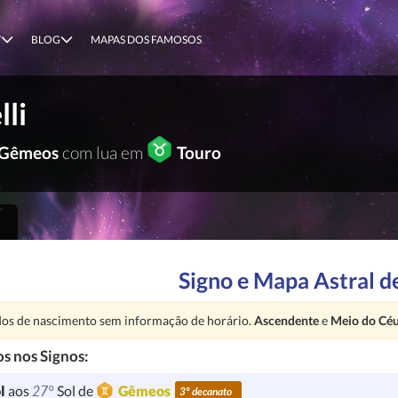
T
BLOG
MAPAS DOS FAMOSOS
lli
Gêmeos
com lua em
Touro
Signo e Mapa Astral d
nção:
os de nascimento sem informação de horário.
Ascendente
e
Meio do Cé
s nos Signos:
27°
l
aos
Sol de
Gêmeos
3º decanato