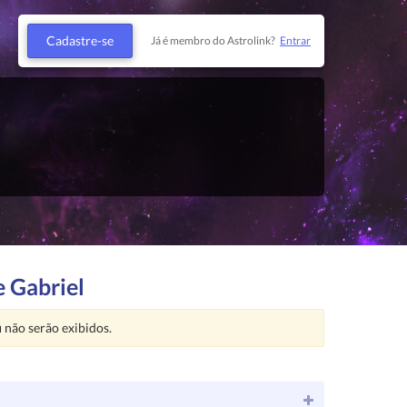
Cadastre-se
Já é membro do Astrolink?
Entrar
e Gabriel
u
não serão exibidos.