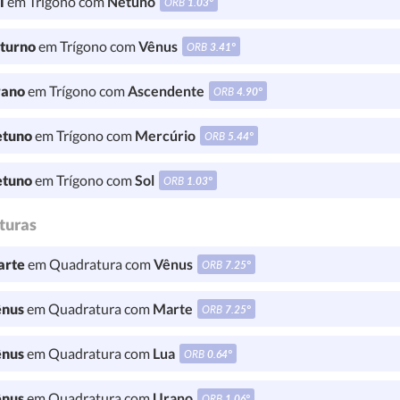
l
em Trígono com
Netuno
ORB
1.03°
turno
em Trígono com
Vênus
ORB
3.41°
ano
em Trígono com
Ascendente
ORB
4.90°
tuno
em Trígono com
Mercúrio
ORB
5.44°
tuno
em Trígono com
Sol
ORB
1.03°
turas
rte
em Quadratura com
Vênus
ORB
7.25°
nus
em Quadratura com
Marte
ORB
7.25°
nus
em Quadratura com
Lua
ORB
0.64°
nus
em Quadratura com
Urano
ORB
1.06°