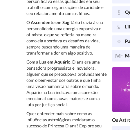
personificava essas qualidades em seu
trabalho com organizações de caridade e
Q
seu relacionamento com os filhos.
O
Ascendente em Sagitário
trazia à sua
Li
personalidade uma energia expansiva e
otimista, o que se refletia na maneira
como ela abordava os desafios da vida,
Pa
sempre buscando uma maneira de
transformar a dor em algo positivo.
Me
Com a
Lua em Aquário
, Diana era uma
pensadora progressista e inovadora,
alguém que se preocupava profundamente
com o bem-estar dos outros e que tinha
C
uma visão humanitária sobre o mundo.
info
Aquário na Lua indicava uma conexão
emocional com causas maiores e com a
luta por justiça social.
Quer entender mais sobre como as
influências astrológicas moldaram o
Os Astro
sucesso de Princesa Diana? Explore seu