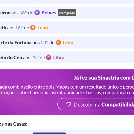
06°
uiron
aos
de
Peixes
retrógrado
16°
lith
aos
de
Leão
03°
rte da Fortuna
aos
de
Leão
23°
io do Céu
aos
de
Libra
Já fez sua Sinastria com 
ada combinação entre dois Mapas tem um resultado único e perso
rmações sobre harmonia astral, afinidades básicas, comparação en
Descobrir a
Compatibilid
s nas Casas: