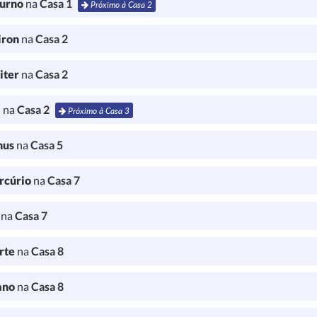
turno
na
Casa 1
Próximo à Casa 2
iron
na
Casa 2
iter
na
Casa 2
a
na
Casa 2
Próximo à Casa 3
nus
na
Casa 5
rcúrio
na
Casa 7
l
na
Casa 7
rte
na
Casa 8
ano
na
Casa 8