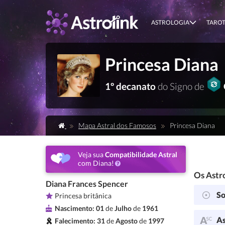
ASTROLOGIA
TARO
Princesa Diana
1º decanato
do Signo de
Mapa Astral dos Famosos
Princesa Diana
Veja sua
Compatibilidade Astral
com Diana!
Os Astro
Diana Frances Spencer
So
Princesa britânica
Nascimento:
01
de
Julho
de
1961
As
Falecimento:
31
de
Agosto
de
1997