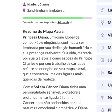
Idade:
36 anos
L
Sandringham, Inglaterra
M
Dados de nascimento precisos.
Saiba mais
Resumo do Mapa Astral
V
Princesa Diana
, um ícone global de
compaixão e elegância, continua a ser
M
lembrada por sua dedicação humanitária e
sua presença cativante. Sua vida, marcada
por sua trajetória como esposa do Príncipe
Jú
Charles e por seu trabalho de caridade,
reflete as energias de seu
mapa astral
,
Sa
que a tornaram uma das figuras mais
queridas da realeza.
U
Com o
Sol em Câncer
, Diana tinha uma
personalidade sensível, protetora e
profundamente ligada à família.
N
Cancerianos são conhecidos por sua
natureza emocional e empática, e Diana
Pl