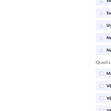
So
Sa
Ur
Ne
Ne
Quadra
Ma
Vê
Vê
Vê