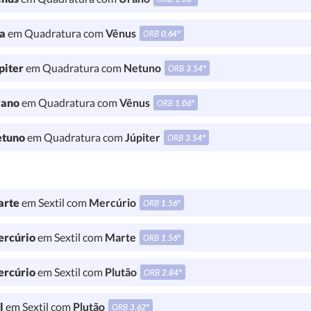
a
em Quadratura com
Vênus
ORB
0.64°
piter
em Quadratura com
Netuno
ORB
3.54°
ano
em Quadratura com
Vênus
ORB
1.06°
tuno
em Quadratura com
Júpiter
ORB
3.54°
rte
em Sextil com
Mercúrio
ORB
1.56°
rcúrio
em Sextil com
Marte
ORB
1.56°
rcúrio
em Sextil com
Plutão
ORB
2.84°
l
em Sextil com
Plutão
ORB
3.62°