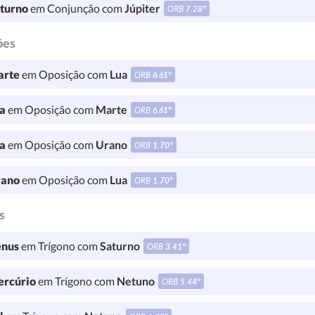
turno
em Conjunção com
Júpiter
ORB
7.28°
ões
rte
em Oposição com
Lua
ORB
6.61°
a
em Oposição com
Marte
ORB
6.61°
a
em Oposição com
Urano
ORB
1.70°
ano
em Oposição com
Lua
ORB
1.70°
s
nus
em Trígono com
Saturno
ORB
3.41°
rcúrio
em Trígono com
Netuno
ORB
5.44°