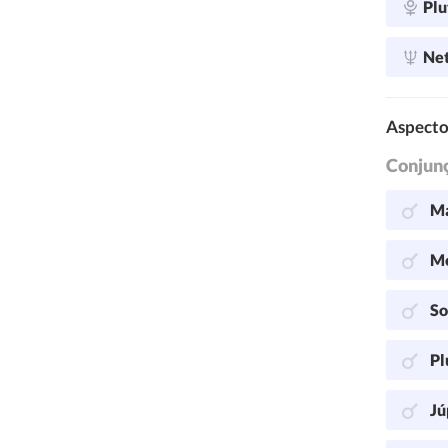
Plu
Ne
Aspecto
Conjun
Ma
Me
So
Pl
Jú