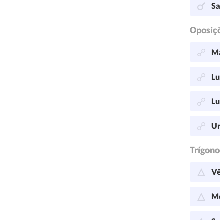
Sa
Oposiç
Ma
Lu
Lu
Ur
Trígono
Vê
Me