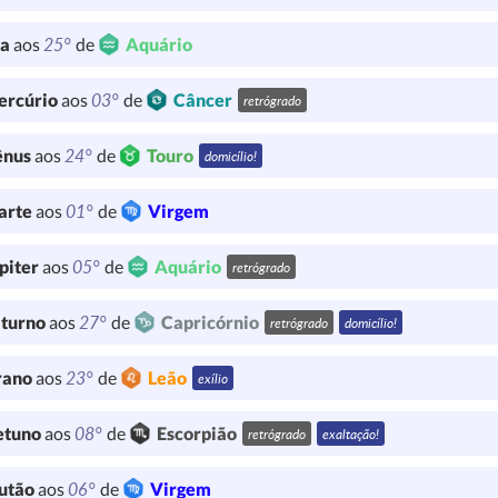
25°
ua
aos
de
Aquário
03°
ercúrio
aos
de
Câncer
retrógrado
24°
ênus
aos
de
Touro
domicílio!
01°
arte
aos
de
Virgem
05°
piter
aos
de
Aquário
retrógrado
27°
turno
aos
de
Capricórnio
retrógrado
domicílio!
23°
rano
aos
de
Leão
exílio
08°
etuno
aos
de
Escorpião
retrógrado
exaltação!
06°
utão
aos
de
Virgem