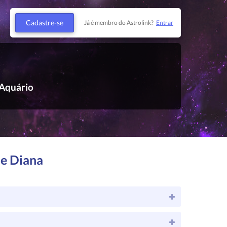
Cadastre-se
Já é membro do Astrolink?
Entrar
Aquário
de Diana