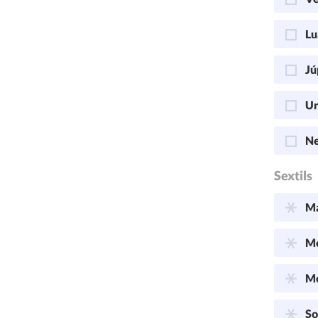
Lu
Jú
Ur
Ne
Sextils
Ma
Me
Me
So