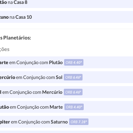
tão
na
Casa 8
tuno
na
Casa 10
s Planetários:
ções
rte
em Conjunção com
Plutão
ORB
4.40°
rcúrio
em Conjunção com
Sol
ORB
6.46°
l
em Conjunção com
Mercúrio
ORB
6.46°
utão
em Conjunção com
Marte
ORB
4.40°
piter
em Conjunção com
Saturno
ORB
7.28°