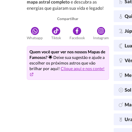
Sa
mapa astral completo
e descubra as
energias que guiaram sua vida e legado!
Qu
Compartilhar
Júp
Whatsapp
Tiktok
Facebook
Instagram
Lu
Quem você quer ver nos nossos Mapas de
Famosos? 🌟
Deixe sua sugestão e ajude a
Vê
escolher os próximos astros que vão
brilhar por aqui!
Clique aqui e nos conte!
Me
So
Ma
Ur