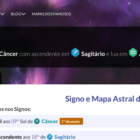
T
BLOG
MAPAS DOS FAMOSOS
Câncer
com ascendente em
Sagitário
e lua em
Signo e Mapa Astral 
s nos Signos:
09°
l
aos
Sol de
Câncer
1º decanato
18°
cendente
aos
de
Sagitário