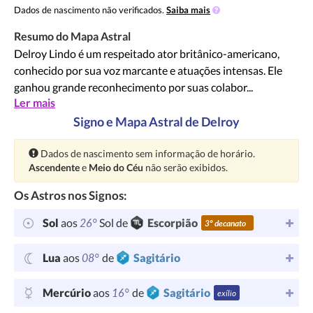
Dados de nascimento não verificados.
Saiba mais
Resumo do Mapa Astral
Delroy Lindo é um respeitado ator britânico-americano,
conhecido por sua voz marcante e atuações intensas. Ele
ganhou grande reconhecimento por suas colabor...
Ler mais
Signo e Mapa Astral de Delroy
Atenção:
Dados de nascimento sem informação de horário.
Ascendente
e
Meio do Céu
não serão exibidos.
Os Astros nos Signos:
26°
Sol
aos
Sol de
Escorpião
3º decanato
08°
Lua
aos
de
Sagitário
16°
Mercúrio
aos
de
Sagitário
exílio