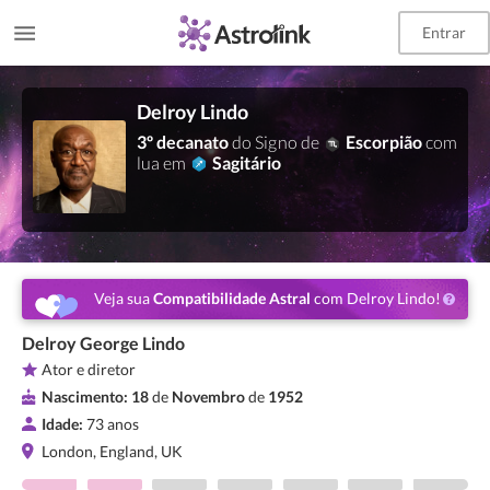
Entrar
Delroy Lindo
3º decanato
do Signo de
Escorpião
com
lua em
Sagitário
Veja sua
Compatibilidade Astral
com Delroy Lindo!
Delroy George Lindo
Ator e diretor
Nascimento:
18
de
Novembro
de
1952
Idade:
73 anos
London, England, UK