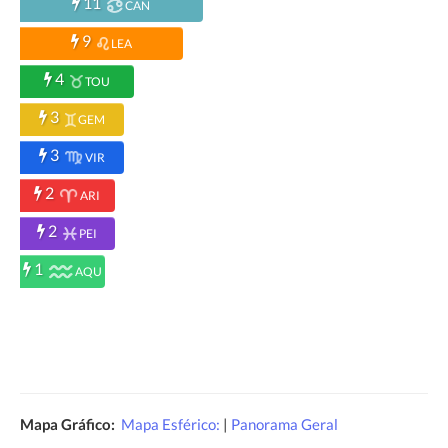
11
CAN
9
LEA
4
TOU
3
GEM
3
VIR
2
ARI
2
PEI
1
AQU
Mapa Gráfico:
Mapa Esférico:
|
Panorama Geral