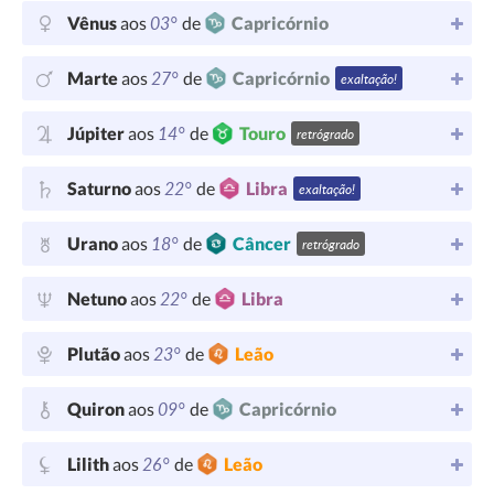
03°
Vênus
aos
de
Capricórnio
27°
Marte
aos
de
Capricórnio
exaltação!
14°
Júpiter
aos
de
Touro
retrógrado
22°
Saturno
aos
de
Libra
exaltação!
18°
Urano
aos
de
Câncer
retrógrado
22°
Netuno
aos
de
Libra
23°
Plutão
aos
de
Leão
09°
Quiron
aos
de
Capricórnio
26°
Lilith
aos
de
Leão