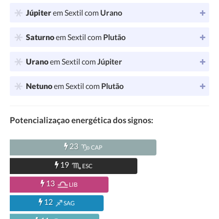
Júpiter
em Sextil com
Urano
Saturno
em Sextil com
Plutão
Urano
em Sextil com
Júpiter
Netuno
em Sextil com
Plutão
Potencializaçao energética dos signos:
23
CAP
19
ESC
13
LIB
12
SAG