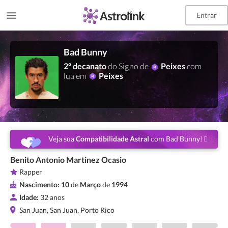
Entrar
Bad Bunny
2º decanato
do Signo de
Peixes
com
lua em
Peixes
Veja sua
Compatibilidade Astral
com Bad Bunny!
Benito Antonio Martinez Ocasio
Rapper
Nascimento:
10
de
Março
de
1994
Idade:
32 anos
San Juan, San Juan, Porto Rico