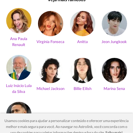
Ana Paula
Virgínia Fonseca
Anitta
Jeon Jungkook
Renault
Luiz Inácio Lula
Michael Jackson
Billie Eilish
Marina Sena
da Silva
Usamos cookies para ajudar a personalizar conteúdo e oferecer uma experiência
melhor e mais segura para você. Ao navegar no Astrolink, você concorda com o
Neymar Jr
uso de cookies para coletar informações dentro e fora do site.
Saiba mais!