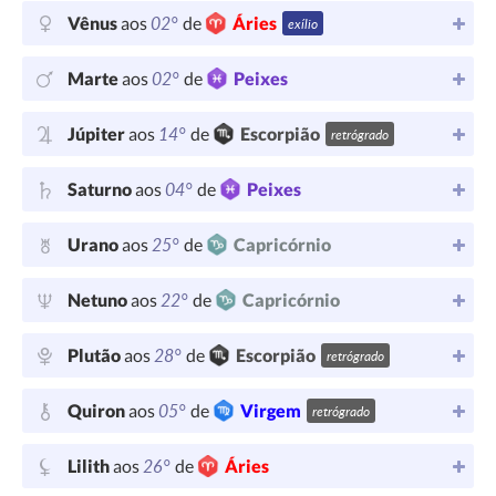
02°
Vênus
aos
de
Áries
exílio
02°
Marte
aos
de
Peixes
14°
Júpiter
aos
de
Escorpião
retrógrado
04°
Saturno
aos
de
Peixes
25°
Urano
aos
de
Capricórnio
22°
Netuno
aos
de
Capricórnio
28°
Plutão
aos
de
Escorpião
retrógrado
05°
Quiron
aos
de
Virgem
retrógrado
26°
Lilith
aos
de
Áries