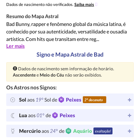
Dados de nascimento não verificados.
Saiba mais
Resumo do Mapa Astral
Bad Bunny, rapper e fenômeno global da música latina, é
conhecido por sua autenticidade, versatilidade e ousadia
artística. Com hits que transitam entre reg...
Ler mais
Signo e Mapa Astral de Bad
Atenção:
Dados de nascimento sem informação de horário.
Ascendente
e
Meio do Céu
não serão exibidos.
Os Astros nos Signos:
19°
Sol
aos
Sol de
Peixes
2º decanato
01°
Lua
aos
de
Peixes
24°
Mercúrio
aos
de
Aquário
exaltação!