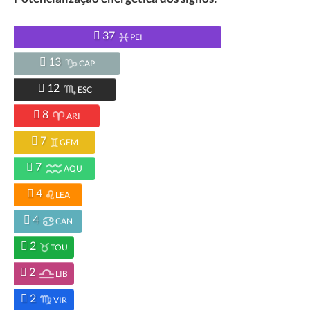
37
PEI
13
CAP
12
ESC
8
ARI
7
GEM
7
AQU
4
LEA
4
CAN
2
TOU
2
LIB
2
VIR