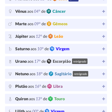
04°
Vênus
aos
de
Câncer
09°
Marte
aos
de
Gêmeos
12°
Júpiter
aos
de
Leão
10°
Saturno
aos
de
Virgem
17°
Urano
aos
de
Escorpião
retrógrado
18°
Netuno
aos
de
Sagitário
retrógrado
16°
Plutão
aos
de
Libra
13°
Quiron
aos
de
Touro
00°
Lilith
aos
de
Virgem