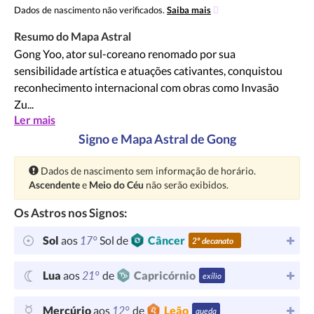
Dados de nascimento não verificados.
Saiba mais
Resumo do Mapa Astral
Gong Yoo, ator sul-coreano renomado por sua
sensibilidade artística e atuações cativantes, conquistou
reconhecimento internacional com obras como Invasão
Zu...
Ler mais
Signo e Mapa Astral de Gong
Atenção:
Dados de nascimento sem informação de horário.
Ascendente
e
Meio do Céu
não serão exibidos.
Os Astros nos Signos:
17°
Sol
aos
Sol de
Câncer
2º decanato
21°
Lua
aos
de
Capricórnio
exílio
12°
Mercúrio
aos
de
Leão
queda