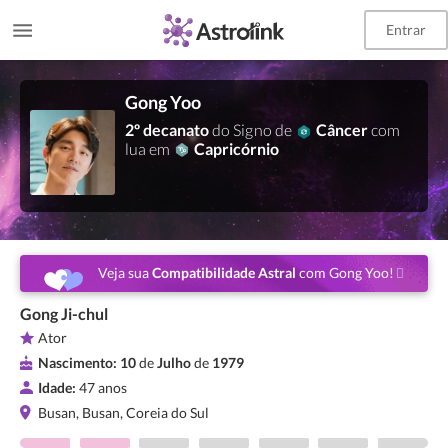
Entrar
Gong Yoo
2º decanato
do Signo de
Câncer
com
lua em
Capricórnio
Veja sua
Compatibilidade Astral
com Gong Yoo!
Gong Ji-chul
Ator
Nascimento:
10
de
Julho
de
1979
Idade:
47 anos
Busan, Busan, Coreia do Sul