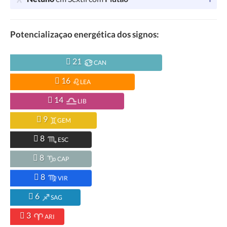
Potencializaçao energética dos signos:
21
CAN
16
LEA
14
LIB
9
GEM
8
ESC
8
CAP
8
VIR
6
SAG
3
ARI