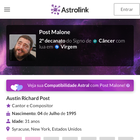
Entrar
Post Malone
2º decanato
do Signo de
Câncer
com
lua em
Virgem
Veja sua
Compatibilidade Astral
com Post Malone!
Austin Richard Post
Cantor e Compositor
Nascimento:
04
de
Julho
de
1995
Idade:
31 anos
Syracuse, New York, Estados Unidos