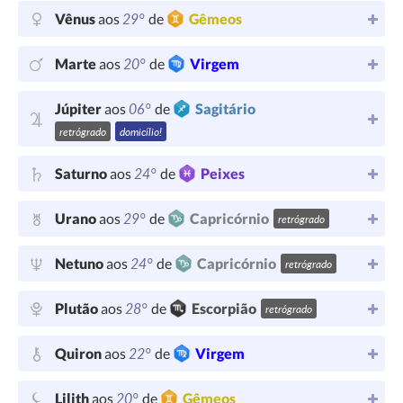
29°
Vênus
aos
de
Gêmeos
20°
Marte
aos
de
Virgem
06°
Júpiter
aos
de
Sagitário
retrógrado
domicílio!
24°
Saturno
aos
de
Peixes
29°
Urano
aos
de
Capricórnio
retrógrado
24°
Netuno
aos
de
Capricórnio
retrógrado
28°
Plutão
aos
de
Escorpião
retrógrado
22°
Quiron
aos
de
Virgem
20°
Lilith
aos
de
Gêmeos