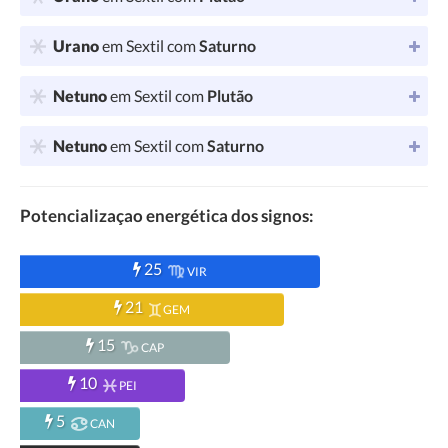
Urano
em Sextil com
Saturno
Netuno
em Sextil com
Plutão
Netuno
em Sextil com
Saturno
Potencializaçao energética dos signos:
25
VIR
21
GEM
15
CAP
10
PEI
5
CAN