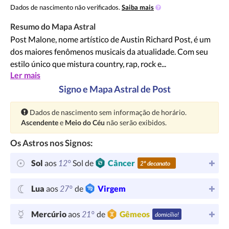
Dados de nascimento não verificados.
Saiba mais
Resumo do Mapa Astral
Post Malone, nome artístico de Austin Richard Post, é um
dos maiores fenômenos musicais da atualidade. Com seu
estilo único que mistura country, rap, rock e...
Ler mais
Signo e Mapa Astral de Post
Atenção:
Dados de nascimento sem informação de horário.
Ascendente
e
Meio do Céu
não serão exibidos.
Os Astros nos Signos:
12°
Sol
aos
Sol de
Câncer
2º decanato
27°
Lua
aos
de
Virgem
21°
Mercúrio
aos
de
Gêmeos
domicílio!